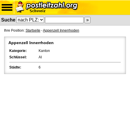
Suche
Ihre Position:
Startseite
-
Appenzell Innerrhoden
Appenzell Innerrhoden
Kategorie:
Kanton
Schlüssel:
AI
Städte:
6