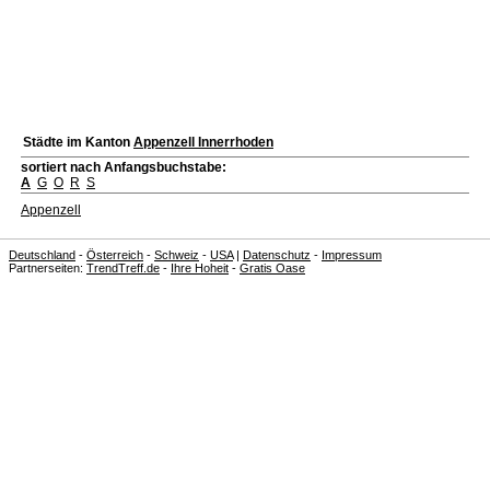
Städte im Kanton
Appenzell Innerrhoden
sortiert nach Anfangsbuchstabe:
A
G
O
R
S
Appenzell
Deutschland
-
Österreich
-
Schweiz
-
USA
|
Datenschutz
-
Impressum
Partnerseiten:
TrendTreff.de
-
Ihre Hoheit
-
Gratis Oase