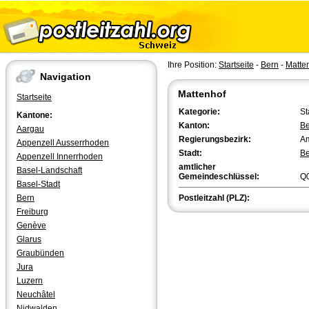
Ihre Position:
Startseite
-
Bern
-
Matte
Navigation
Mattenhof
Startseite
Kategorie:
St
Kantone:
Kanton:
Be
Aargau
Regierungsbezirk:
Am
Appenzell Ausserrhoden
Stadt:
Be
Appenzell Innerrhoden
amtlicher
Basel-Landschaft
Gemeindeschlüssel:
Q
Basel-Stadt
Bern
Postleitzahl (PLZ):
Freiburg
Genève
Glarus
Graubünden
Jura
Luzern
Neuchâtel
Nidwalden