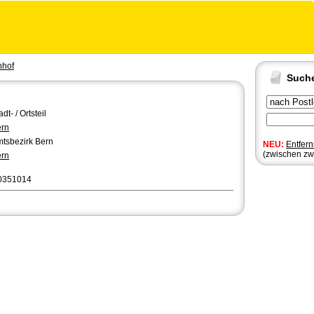
nhof
Such
adt- / Ortsteil
rn
tsbezirk Bern
NEU:
Entfer
(zwischen zw
rn
0351014