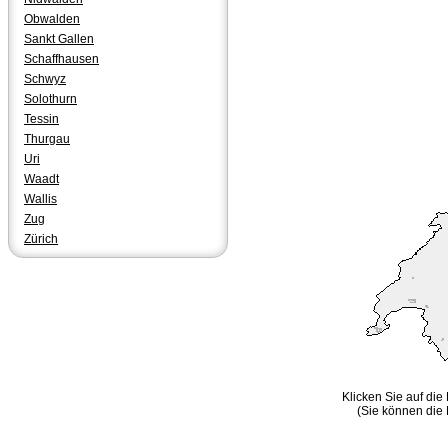
Obwalden
Sankt Gallen
Schaffhausen
Schwyz
Solothurn
Tessin
Thurgau
Uri
Waadt
Wallis
Zug
Zürich
Klicken Sie auf die
(Sie können die 