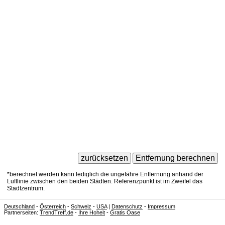
*berechnet werden kann lediglich die ungefähre Entfernung anhand der
Luftlinie zwischen den beiden Städten. Referenzpunkt ist im Zweifel das
Stadtzentrum.
Deutschland
-
Österreich
-
Schweiz
-
USA
|
Datenschutz
-
Impressum
Partnerseiten:
TrendTreff.de
-
Ihre Hoheit
-
Gratis Oase