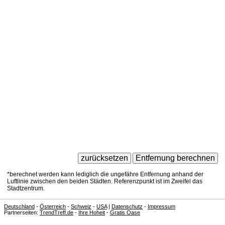
*berechnet werden kann lediglich die ungefähre Entfernung anhand der
Luftlinie zwischen den beiden Städten. Referenzpunkt ist im Zweifel das
Stadtzentrum.
Deutschland
-
Österreich
-
Schweiz
-
USA
|
Datenschutz
-
Impressum
Partnerseiten:
TrendTreff.de
-
Ihre Hoheit
-
Gratis Oase