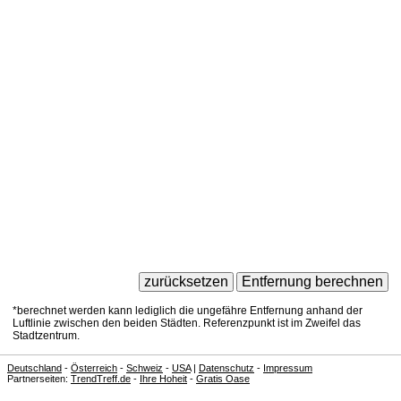
*berechnet werden kann lediglich die ungefähre Entfernung anhand der
Luftlinie zwischen den beiden Städten. Referenzpunkt ist im Zweifel das
Stadtzentrum.
Deutschland
-
Österreich
-
Schweiz
-
USA
|
Datenschutz
-
Impressum
Partnerseiten:
TrendTreff.de
-
Ihre Hoheit
-
Gratis Oase