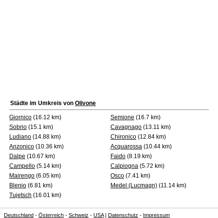
Städte im Umkreis von
Olivone
Giornico
(16.12 km)
Semione
(16.7 km)
Sobrio
(15.1 km)
Cavagnago
(13.11 km)
Ludiano
(14.88 km)
Chironico
(12.84 km)
Anzonico
(10.36 km)
Acquarossa
(10.44 km)
Dalpe
(10.67 km)
Faido
(8.19 km)
Campello
(5.14 km)
Calpiogna
(5.72 km)
Mairengo
(6.05 km)
Osco
(7.41 km)
Blenio
(6.81 km)
Medel (Lucmagn)
(11.14 km)
Tujetsch
(16.01 km)
Deutschland
-
Österreich
-
Schweiz
-
USA
|
Datenschutz
-
Impressum