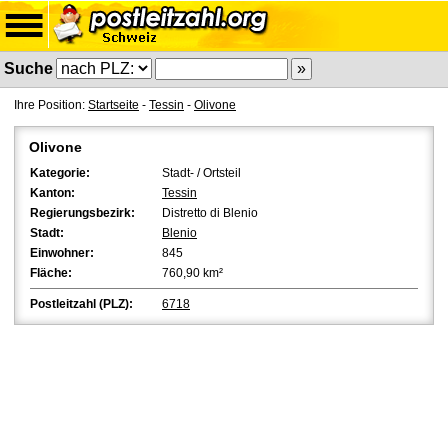
Suche
Ihre Position:
Startseite
-
Tessin
-
Olivone
Olivone
Kategorie:
Stadt- / Ortsteil
Kanton:
Tessin
Regierungsbezirk:
Distretto di Blenio
Stadt:
Blenio
Einwohner:
845
Fläche:
760,90 km²
Postleitzahl (PLZ):
6718