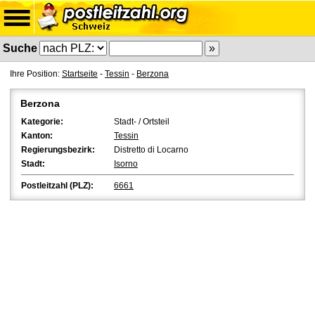
Suche
Ihre Position:
Startseite
-
Tessin
-
Berzona
Berzona
Kategorie:
Stadt- / Ortsteil
Kanton:
Tessin
Regierungsbezirk:
Distretto di Locarno
Stadt:
Isorno
Postleitzahl (PLZ):
6661