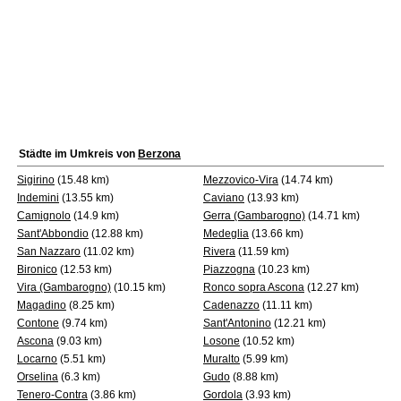
Städte im Umkreis von
Berzona
Sigirino
(15.48 km)
Mezzovico-Vira
(14.74 km)
Indemini
(13.55 km)
Caviano
(13.93 km)
Camignolo
(14.9 km)
Gerra (Gambarogno)
(14.71 km)
Sant'Abbondio
(12.88 km)
Medeglia
(13.66 km)
San Nazzaro
(11.02 km)
Rivera
(11.59 km)
Bironico
(12.53 km)
Piazzogna
(10.23 km)
Vira (Gambarogno)
(10.15 km)
Ronco sopra Ascona
(12.27 km)
Magadino
(8.25 km)
Cadenazzo
(11.11 km)
Contone
(9.74 km)
Sant'Antonino
(12.21 km)
Ascona
(9.03 km)
Losone
(10.52 km)
Locarno
(5.51 km)
Muralto
(5.99 km)
Orselina
(6.3 km)
Gudo
(8.88 km)
Tenero-Contra
(3.86 km)
Gordola
(3.93 km)