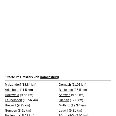
Städte im Umkreis von
Ramlinsburg
Matzendorf
(18.84 km)
Dornach
(11.01 km)
Arlesheim
(11.5 km)
Birsfelden
(15.5 km)
Hochwald
(9.63 km)
Seewen
(9.53 km)
Laupersdorf
(16.56 km)
Riehen
(17.6 km)
Bretzwil
(9.95 km)
Muttenz
(12.37 km)
Gempen
(8.91 km)
Lauwil
(9.81 km)
Bettingen
(15.92 km)
Büren (SO)
(7.09 km)