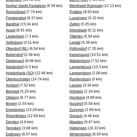
Nuglar-Sankt Pantaleon
(6.59 km)
Mümliswil-Ramiswil
(12.13 km)
Reigoldswil
(7.74 km)
Pratteln
(9.93 km)
Frenkendorf
(8.37 km)
Lupsingen
(5.32 km)
Balsthal
(15.04 km)
Ziefen
(5.05 km)
Augst
(9.91 km)
Arboldswil
(5.11 km)
Liedertswil
(7.3 km)
Titterten
(5.94 km)
Seltisberg
(4.11 km)
Liestal
(5.36 km)
Oberdorf (BL)
(6.54 km)
Füllinsdorf
(7.35 km)
Bubendorf
(2.36 km)
Kaiseraugst
(10.51 km)
Giebenach
(8.06 km)
Waldenburg
(7.52 km)
Niederdorf
(4.3 km)
Langenbruck
(10.3 km)
Holderbank (SO)
(12.46 km)
Lampenberg
(2.08 km)
Oberbuchsiten
(14.74 km)
Ramlinsburg
(0 km)
Arisdorf
(7.52 km)
Lausen
(3.34 km)
Bennwil
(5.25 km)
Hölstein
(2.34 km)
Olsberg
(8.77 km)
Hersberg
(4.89 km)
Itingen
(2.54 km)
Nusshof
(5.58 km)
Egerkingen
(13.29 km)
Zunzgen
(2.69 km)
Rheinfelden
(12.69 km)
Sissach
(4.46 km)
Diegten
(4.9 km)
Magden
(9.47 km)
Tenniken
(3.88 km)
Härkingen
(16.33 km)
Eptingen
(8.07 km)
Wintersingen
(6.65 km)