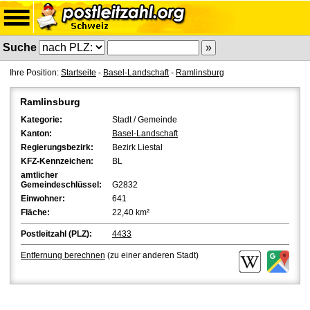
Suche
Ihre Position:
Startseite
-
Basel-Landschaft
-
Ramlinsburg
Ramlinsburg
Kategorie:
Stadt / Gemeinde
Kanton:
Basel-Landschaft
Regierungsbezirk:
Bezirk Liestal
KFZ-Kennzeichen:
BL
amtlicher
Gemeindeschlüssel:
G2832
Einwohner:
641
Fläche:
22,40 km²
Postleitzahl (PLZ):
4433
Entfernung berechnen
(zu einer anderen Stadt)