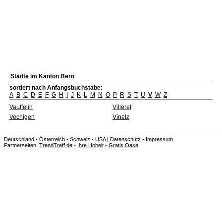
Städte im Kanton
Bern
sortiert nach Anfangsbuchstabe:
A
B
C
D
E
F
G
H
I
J
K
L
M
N
O
P
R
S
T
U
V
W
Z
Vauffelin
Villeret
Vechigen
Vinelz
Deutschland
-
Österreich
-
Schweiz
-
USA
|
Datenschutz
-
Impressum
Partnerseiten:
TrendTreff.de
-
Ihre Hoheit
-
Gratis Oase