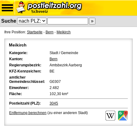
Suche
Ihre Position:
Startseite
-
Bern
-
Meikirch
Meikirch
Kategorie:
Stadt / Gemeinde
Kanton:
Bern
Regierungsbezirk:
Amtsbezirk Aarberg
KFZ-Kennzeichen:
BE
amtlicher
Gemeindeschlüssel:
G0307
Einwohner:
2.482
Fläche:
102,30 km²
Postleitzahl (PLZ):
3045
Entfernung berechnen
(zu einer anderen Stadt)