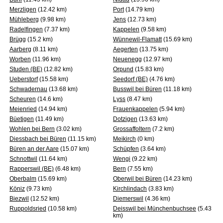
Merzligen
(12.42 km)
Port
(14.79 km)
Mühleberg
(9.98 km)
Jens
(12.73 km)
Radelfingen
(7.37 km)
Kappelen
(9.58 km)
Brügg
(15.2 km)
Wünnewil-Flamatt
(15.69 km)
Aarberg
(8.11 km)
Aegerten
(13.75 km)
Worben
(11.96 km)
Neuenegg
(12.97 km)
Studen (BE)
(12.82 km)
Orpund
(15.83 km)
Ueberstorf
(15.58 km)
Seedorf (BE)
(4.76 km)
Schwadernau
(13.68 km)
Busswil bei Büren
(11.18 km)
Scheuren
(14.6 km)
Lyss
(8.47 km)
Meienried
(14.94 km)
Frauenkappelen
(5.94 km)
Büetigen
(11.49 km)
Dotzigen
(13.63 km)
Wohlen bei Bern
(3.02 km)
Grossaffoltern
(7.2 km)
Diessbach bei Büren
(11.15 km)
Meikirch
(0 km)
Büren an der Aare
(15.07 km)
Schüpfen
(3.64 km)
Schnottwil
(11.64 km)
Wengi
(9.22 km)
Rapperswil (BE)
(6.48 km)
Bern
(7.55 km)
Oberbalm
(15.69 km)
Oberwil bei Büren
(14.23 km)
Köniz
(9.73 km)
Kirchlindach
(3.83 km)
Biezwil
(12.52 km)
Diemerswil
(4.36 km)
Ruppoldsried
(10.58 km)
Deisswil bei Münchenbuchsee
(5.43
km)