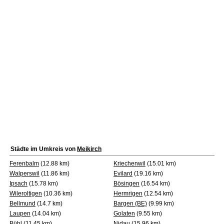
Städte im Umkreis von
Meikirch
Ferenbalm
(12.88 km)
Kriechenwil
(15.01 km)
Walperswil
(11.86 km)
Evilard
(19.16 km)
Ipsach
(15.78 km)
Bösingen
(16.54 km)
Wileroltigen
(10.36 km)
Hermrigen
(12.54 km)
Bellmund
(14.7 km)
Bargen (BE)
(9.99 km)
Laupen
(14.04 km)
Golaten
(9.55 km)
Bühl
(11.45 km)
Nidau
(15.96 km)