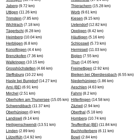
Jaberg
(9.72 km)
Thierachern
(15.28 km)
Uttigen
(11.26 km)
Worb
(9.61 km)
Trimstein
(7.85 km)
Kiesen
(9.15 km)
Wichtrach
(7.18 km)
Uetendorf
(12.82 km)
Tägertschi
(6.28 km)
Oppligen
(8.42 km)
Heimberg
(10.04 km)
Häutligen
(5.16 km)
Herbligen
(6.8 km)
Schlosswil
(5.73 km)
Konolfingen
(4.4 km)
Hermiswil
(11.03 km)
Brenzikofen
(7.36 km)
Biglen
(7.55 km)
Walkringen
(10.15 km)
Thun
(14.05 km)
Grosshöchstetten
(4.66 km)
Freimettigen
(2.92 km)
Steffisburg
(10.22 km)
Bleiken bei Oberdiessbach
(6.55 km)
Hasle bei Burgdorf
(14.27 km)
Niederhünigen
(1.86 km)
Arni (BE)
(6.91 km)
Aeschlen
(4.63 km)
Mirchel
(2.51 km)
Fahrni
(8.2 km)
Oberhofen am Thunersee
(15.05 km)
Hilterfingen
(14.58 km)
Schwendibach
(11.37 km)
Zäziwil
(2.94 km)
Oberhünigen
(0 km)
Oberthal
(5.18 km)
Landiswil
(9.14 km)
Homberg
(10.74 km)
Heiligenschwendi
(13.51 km)
Teuffenthal (BE)
(11.84 km)
Linden
(2.89 km)
Buchholterberg
(6.11 km)
Lützelflüh
(14.92 km)
Bowil
(2.84 km)