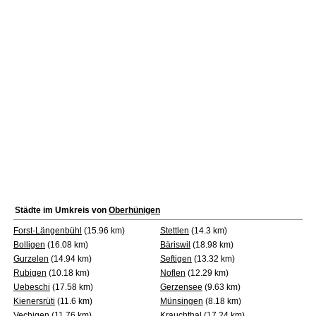
Städte im Umkreis von
Oberhünigen
Forst-Längenbühl
(15.96 km)
Stettlen
(14.3 km)
Bolligen
(16.08 km)
Bäriswil
(18.98 km)
Gurzelen
(14.94 km)
Seftigen
(13.32 km)
Rubigen
(10.18 km)
Noflen
(12.29 km)
Uebeschi
(17.58 km)
Gerzensee
(9.63 km)
Kienersrüti
(11.6 km)
Münsingen
(8.18 km)
Vechigen
(11.76 km)
Krauchthal
(17.24 km)