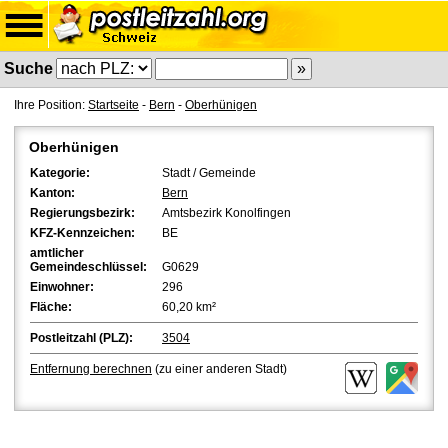
Suche
Ihre Position:
Startseite
-
Bern
-
Oberhünigen
Oberhünigen
Kategorie:
Stadt / Gemeinde
Kanton:
Bern
Regierungsbezirk:
Amtsbezirk Konolfingen
KFZ-Kennzeichen:
BE
amtlicher
Gemeindeschlüssel:
G0629
Einwohner:
296
Fläche:
60,20 km²
Postleitzahl (PLZ):
3504
Entfernung berechnen
(zu einer anderen Stadt)