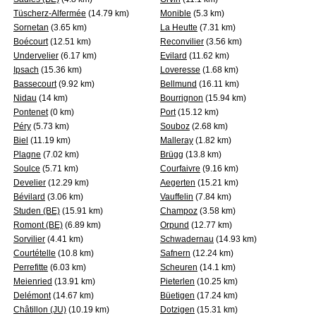
Tüscherz-Alfermée
(14.79 km)
Monible
(5.3 km)
Sornetan
(3.65 km)
La Heutte
(7.31 km)
Boécourt
(12.51 km)
Reconvilier
(3.56 km)
Undervelier
(6.17 km)
Evilard
(11.62 km)
Ipsach
(15.36 km)
Loveresse
(1.68 km)
Bassecourt
(9.92 km)
Bellmund
(16.11 km)
Nidau
(14 km)
Bourrignon
(15.94 km)
Pontenet
(0 km)
Port
(15.12 km)
Péry
(5.73 km)
Souboz
(2.68 km)
Biel
(11.19 km)
Malleray
(1.82 km)
Plagne
(7.02 km)
Brügg
(13.8 km)
Soulce
(5.71 km)
Courfaivre
(9.16 km)
Develier
(12.29 km)
Aegerten
(15.21 km)
Bévilard
(3.06 km)
Vauffelin
(7.84 km)
Studen (BE)
(15.91 km)
Champoz
(3.58 km)
Romont (BE)
(6.89 km)
Orpund
(12.77 km)
Sorvilier
(4.41 km)
Schwadernau
(14.93 km)
Courtételle
(10.8 km)
Safnern
(12.24 km)
Perrefitte
(6.03 km)
Scheuren
(14.1 km)
Meienried
(13.91 km)
Pieterlen
(10.25 km)
Delémont
(14.67 km)
Büetigen
(17.24 km)
Châtillon (JU)
(10.19 km)
Dotzigen
(15.31 km)