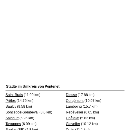
Städte im Umkreis von
Pontenet
Saint-Brais
(11.99 km)
Diesse
(17.88 km)
Prêles
(14.79 km)
Corgémont
(10.97 km)
Saulcy
(9.58 km)
Lamboing
(15.7 km)
Sonceboz-Sombeval
(8.6 km)
Rebévelier
(6.65 km)
Saicourt
(5.26 km)
Châtelat
(5.62 km)
Tavannes
(6.09 km)
Glovelier
(10.12 km)
Saules (BE)
(4.8 km)
Orvin
(11.1 km)