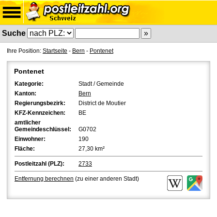
Suche
Ihre Position:
Startseite
-
Bern
-
Pontenet
Pontenet
Kategorie:
Stadt / Gemeinde
Kanton:
Bern
Regierungsbezirk:
District de Moutier
KFZ-Kennzeichen:
BE
amtlicher
Gemeindeschlüssel:
G0702
Einwohner:
190
Fläche:
27,30 km²
Postleitzahl (PLZ):
2733
Entfernung berechnen
(zu einer anderen Stadt)