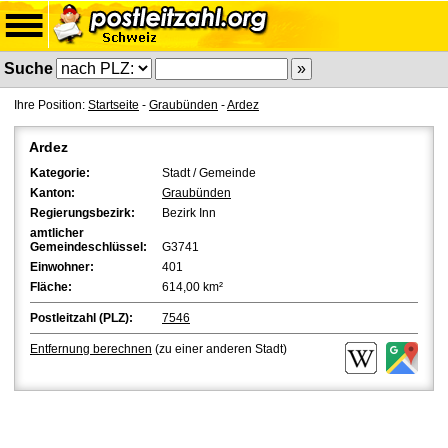
Suche
Ihre Position:
Startseite
-
Graubünden
-
Ardez
Ardez
Kategorie:
Stadt / Gemeinde
Kanton:
Graubünden
Regierungsbezirk:
Bezirk Inn
amtlicher
Gemeindeschlüssel:
G3741
Einwohner:
401
Fläche:
614,00 km²
Postleitzahl (PLZ):
7546
Entfernung berechnen
(zu einer anderen Stadt)