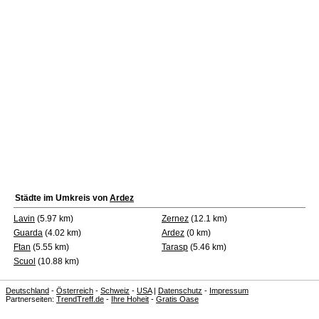
Städte im Umkreis von
Ardez
Lavin
(5.97 km)
Zernez
(12.1 km)
Guarda
(4.02 km)
Ardez
(0 km)
Ftan
(5.55 km)
Tarasp
(5.46 km)
Scuol
(10.88 km)
Deutschland
-
Österreich
-
Schweiz
-
USA
|
Datenschutz
-
Impressum
Partnerseiten:
TrendTreff.de
-
Ihre Hoheit
-
Gratis Oase