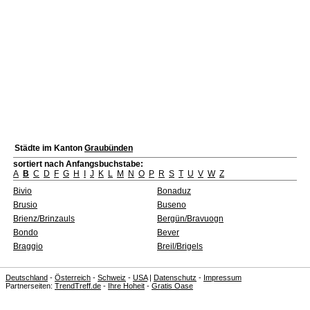
Städte im Kanton
Graubünden
sortiert nach Anfangsbuchstabe:
A
B
C
D
F
G
H
I
J
K
L
M
N
O
P
R
S
T
U
V
W
Z
Bivio
Bonaduz
Brusio
Buseno
Brienz/Brinzauls
Bergün/Bravuogn
Bondo
Bever
Braggio
Breil/Brigels
Deutschland
-
Österreich
-
Schweiz
-
USA
|
Datenschutz
-
Impressum
Partnerseiten:
TrendTreff.de
-
Ihre Hoheit
-
Gratis Oase