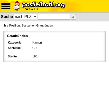
Suche
Ihre Position:
Startseite
-
Graubünden
Graubünden
Kategorie:
Kanton
Schlüssel:
GR
Städte:
190