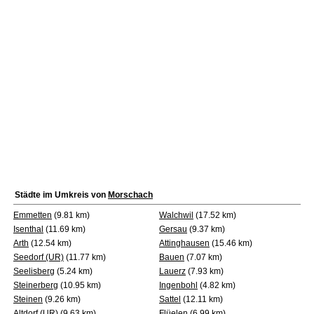
Städte im Umkreis von
Morschach
Emmetten
(9.81 km)
Walchwil
(17.52 km)
Isenthal
(11.69 km)
Gersau
(9.37 km)
Arth
(12.54 km)
Attinghausen
(15.46 km)
Seedorf (UR)
(11.77 km)
Bauen
(7.07 km)
Seelisberg
(5.24 km)
Lauerz
(7.93 km)
Steinerberg
(10.95 km)
Ingenbohl
(4.82 km)
Steinen
(9.26 km)
Sattel
(12.11 km)
Altdorf (UR)
(9.63 km)
Flüelen
(6.99 km)