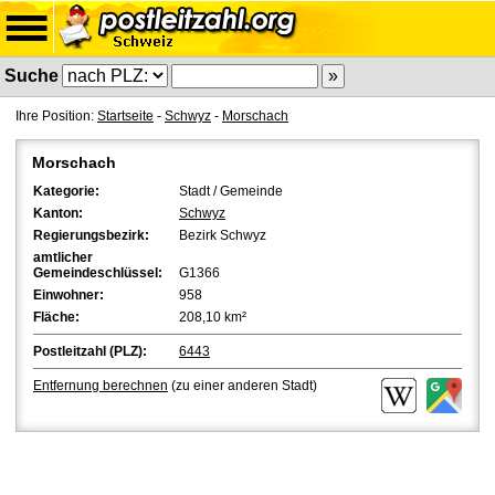
Suche
Ihre Position:
Startseite
-
Schwyz
-
Morschach
Morschach
Kategorie:
Stadt / Gemeinde
Kanton:
Schwyz
Regierungsbezirk:
Bezirk Schwyz
amtlicher
Gemeindeschlüssel:
G1366
Einwohner:
958
Fläche:
208,10 km²
Postleitzahl (PLZ):
6443
Entfernung berechnen
(zu einer anderen Stadt)