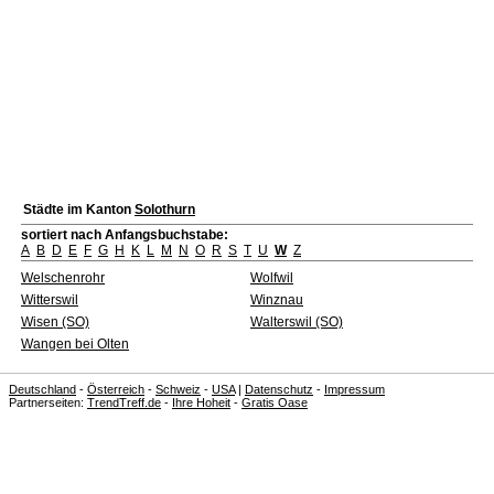
Städte im Kanton
Solothurn
sortiert nach Anfangsbuchstabe:
A
B
D
E
F
G
H
K
L
M
N
O
R
S
T
U
W
Z
Welschenrohr
Wolfwil
Witterswil
Winznau
Wisen (SO)
Walterswil (SO)
Wangen bei Olten
Deutschland
-
Österreich
-
Schweiz
-
USA
|
Datenschutz
-
Impressum
Partnerseiten:
TrendTreff.de
-
Ihre Hoheit
-
Gratis Oase