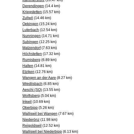
Kammersrohr
(10.47 km)
Derendingen
(14.4 km)
Kriegstetten
(15.57 km)
Zullwil
(14.46 km)
Oekingen
(15.24 km)
Luterbach
(12.54 km)
Nunningen
(14.71 km)
Subingen
(12.25 km)
Matzendorf
(7.63 km)
Höchstetten
(17.32 km)
Rumisberg
(6.89 km)
Halten
(14.81 km)
Etziken
(12.76 km)
Wangen an der Aare
(8.27 km)
Wiedlisbach
(6.85 km)
Aeschi (SO)
(13.55 km)
Wolfisberg
(5.04 km)
Inkwil
(10.69 km)
Oberbipp
(5.26 km)
Walliswil bei Wangen
(7.67 km)
Niederönz
(11.98 km)
Reigoldswil
(12.52 km)
Walliswil bei Niederbipp
(6.13 km)