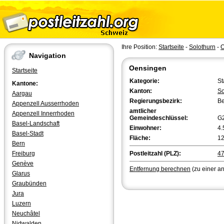
Ihre Position:
Startseite
-
Solothurn
-
O
Navigation
Oensingen
Startseite
Kategorie:
St
Kantone:
Kanton:
So
Aargau
Regierungsbezirk:
Be
Appenzell Ausserrhoden
amtlicher
Appenzell Innerrhoden
Gemeindeschlüssel:
G
Basel-Landschaft
Einwohner:
4.
Basel-Stadt
Fläche:
12
Bern
Freiburg
Postleitzahl (PLZ):
4
Genève
Entfernung berechnen
(zu einer a
Glarus
Graubünden
Jura
Luzern
Neuchâtel
Nidwalden