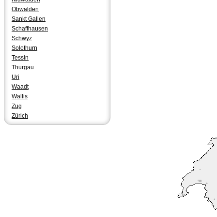
Obwalden
Sankt Gallen
Schaffhausen
Schwyz
Solothurn
Tessin
Thurgau
Uri
Waadt
Wallis
Zug
Zürich