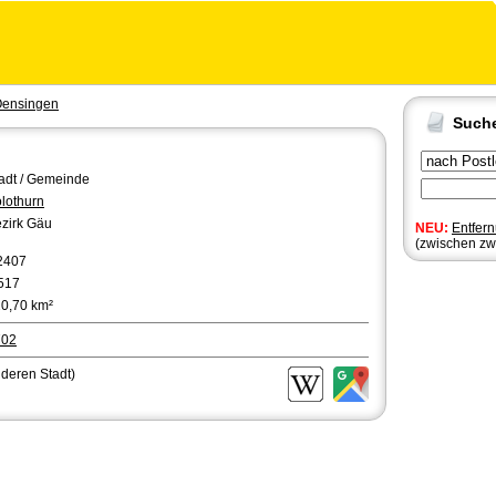
ensingen
Such
adt / Gemeinde
lothurn
zirk Gäu
NEU:
Entfer
(zwischen zw
2407
517
0,70 km²
702
nderen Stadt)