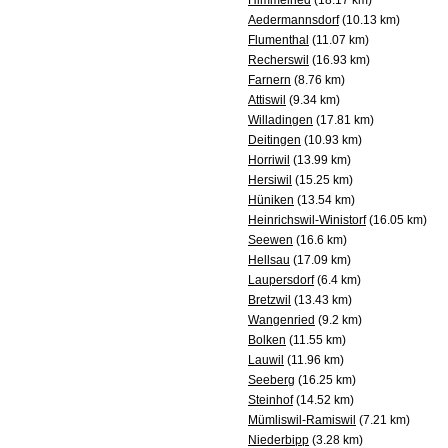
Himmelried
(18.17 km)
Aedermannsdorf
(10.13 km)
Flumenthal
(11.07 km)
Recherswil
(16.93 km)
Farnern
(8.76 km)
Attiswil
(9.34 km)
Willadingen
(17.81 km)
Deitingen
(10.93 km)
Horriwil
(13.99 km)
Hersiwil
(15.25 km)
Hüniken
(13.54 km)
Heinrichswil-Winistorf
(16.05 km)
Seewen
(16.6 km)
Hellsau
(17.09 km)
Laupersdorf
(6.4 km)
Bretzwil
(13.43 km)
Wangenried
(9.2 km)
Bolken
(11.55 km)
Lauwil
(11.96 km)
Seeberg
(16.25 km)
Steinhof
(14.52 km)
Mümliswil-Ramiswil
(7.21 km)
Niederbipp
(3.28 km)