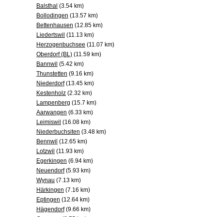
Balsthal
(3.54 km)
Bollodingen
(13.57 km)
Bettenhausen
(12.85 km)
Liedertswil
(11.13 km)
Herzogenbuchsee
(11.07 km)
Oberdorf (BL)
(11.59 km)
Bannwil
(5.42 km)
Thunstetten
(9.16 km)
Niederdorf
(13.45 km)
Kestenholz
(2.32 km)
Lampenberg
(15.7 km)
Aarwangen
(6.33 km)
Leimiswil
(16.08 km)
Niederbuchsiten
(3.48 km)
Bennwil
(12.65 km)
Lotzwil
(11.93 km)
Egerkingen
(6.94 km)
Neuendorf
(5.93 km)
Wynau
(7.13 km)
Härkingen
(7.16 km)
Eptingen
(12.64 km)
Hägendorf
(9.66 km)