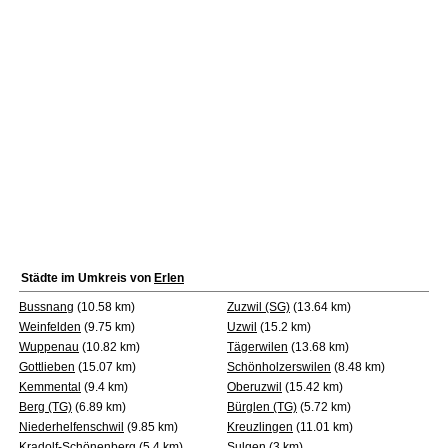
Städte im Umkreis von
Erlen
Bussnang
(10.58 km)
Zuzwil (SG)
(13.64 km)
Weinfelden
(9.75 km)
Uzwil
(15.2 km)
Wuppenau
(10.82 km)
Tägerwilen
(13.68 km)
Gottlieben
(15.07 km)
Schönholzerswilen
(8.48 km)
Kemmental
(9.4 km)
Oberuzwil
(15.42 km)
Berg (TG)
(6.89 km)
Bürglen (TG)
(5.72 km)
Niederhelfenschwil
(9.85 km)
Kreuzlingen
(11.01 km)
Kradolf-Schönenberg
(5.4 km)
Sulgen
(3 km)