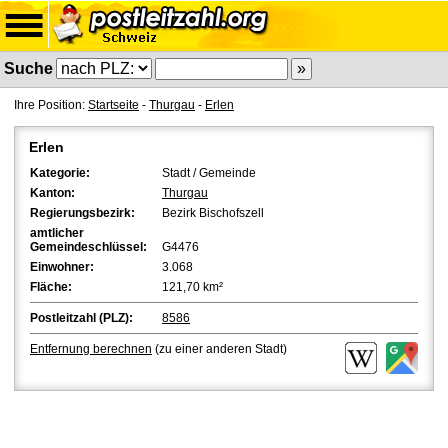
Suche
Ihre Position:
Startseite
-
Thurgau
-
Erlen
Erlen
Kategorie:
Stadt / Gemeinde
Kanton:
Thurgau
Regierungsbezirk:
Bezirk Bischofszell
amtlicher
Gemeindeschlüssel:
G4476
Einwohner:
3.068
Fläche:
121,70 km²
Postleitzahl (PLZ):
8586
Entfernung berechnen
(zu einer anderen Stadt)