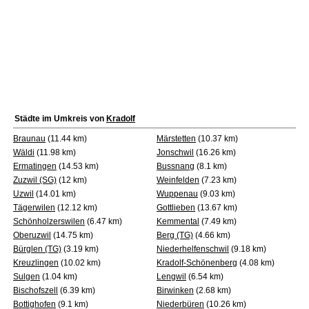
Städte im Umkreis von
Kradolf
Braunau
(11.44 km)
Märstetten
(10.37 km)
Wäldi
(11.98 km)
Jonschwil
(16.26 km)
Ermatingen
(14.53 km)
Bussnang
(8.1 km)
Zuzwil (SG)
(12 km)
Weinfelden
(7.23 km)
Uzwil
(14.01 km)
Wuppenau
(9.03 km)
Tägerwilen
(12.12 km)
Gottlieben
(13.67 km)
Schönholzerswilen
(6.47 km)
Kemmental
(7.49 km)
Oberuzwil
(14.75 km)
Berg (TG)
(4.66 km)
Bürglen (TG)
(3.19 km)
Niederhelfenschwil
(9.18 km)
Kreuzlingen
(10.02 km)
Kradolf-Schönenberg
(4.08 km)
Sulgen
(1.04 km)
Lengwil
(6.54 km)
Bischofszell
(6.39 km)
Birwinken
(2.68 km)
Bottighofen
(9.1 km)
Niederbüren
(10.26 km)