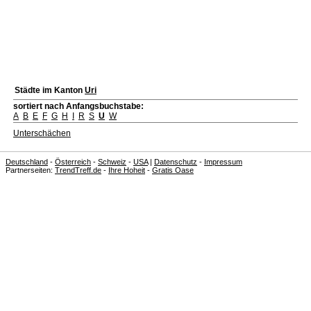
Städte im Kanton
Uri
sortiert nach Anfangsbuchstabe:
A
B
E
F
G
H
I
R
S
U
W
Unterschächen
Deutschland
-
Österreich
-
Schweiz
-
USA
|
Datenschutz
-
Impressum
Partnerseiten:
TrendTreff.de
-
Ihre Hoheit
-
Gratis Oase