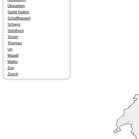
Obwalden
Sankt Gallen
Schaffhausen
Schwyz
Solothurn
Tessin
Thurgau
Uri
Waadt
Wallis
Zug
Zürich