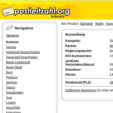
Ihre Position:
Startseite
-
Wallis
-
Auss
Navigation
Ausserberg
Startseite
Kategorie:
St
Kantone:
Kanton:
Wa
Aargau
Regierungsbezirk:
Be
Appenzell Ausserrhoden
KFZ-Kennzeichen:
V
Appenzell Innerrhoden
amtlicher
Basel-Landschaft
Gemeindeschlüssel:
G
Basel-Stadt
Einwohner:
6
Bern
Fläche:
14
Freiburg
Genève
Postleitzahl (PLZ):
3
Glarus
Entfernung berechnen
(zu einer a
Graubünden
Jura
Luzern
Neuchâtel
Nidwalden