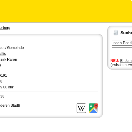
erberg
Such
adt / Gemeinde
llis
zirk Raron
NEU:
Entfer
(zwischen zw
S
6191
28
9,00 km²
938
nderen Stadt)