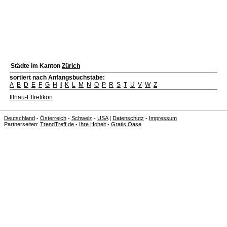
Städte im Kanton
Zürich
sortiert nach Anfangsbuchstabe:
A
B
D
E
F
G
H
I
K
L
M
N
O
P
R
S
T
U
V
W
Z
Illnau-Effretikon
Deutschland
-
Österreich
-
Schweiz
-
USA
|
Datenschutz
-
Impressum
Partnerseiten:
TrendTreff.de
-
Ihre Hoheit
-
Gratis Oase