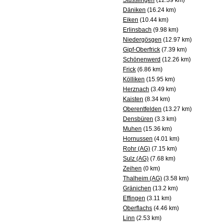
Stüsslingen
(12.39 km)
Däniken
(16.24 km)
Eiken
(10.44 km)
Erlinsbach
(9.98 km)
Niedergösgen
(12.97 km)
Gipf-Oberfrick
(7.39 km)
Schönenwerd
(12.26 km)
Frick
(6.86 km)
Kölliken
(15.95 km)
Herznach
(3.49 km)
Kaisten
(8.34 km)
Oberentfelden
(13.27 km)
Densbüren
(3.3 km)
Muhen
(15.36 km)
Hornussen
(4.01 km)
Rohr (AG)
(7.15 km)
Sulz (AG)
(7.68 km)
Zeihen
(0 km)
Thalheim (AG)
(3.58 km)
Gränichen
(13.2 km)
Effingen
(3.11 km)
Oberflachs
(4.46 km)
Linn
(2.53 km)