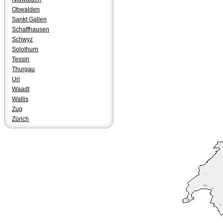
Obwalden
Sankt Gallen
Schaffhausen
Schwyz
Solothurn
Tessin
Thurgau
Uri
Waadt
Wallis
Zug
Zürich