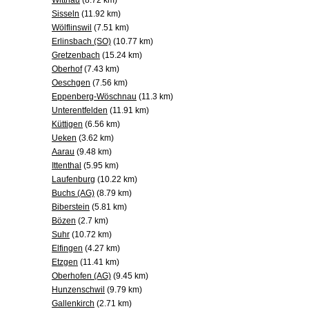
Wittnau
(8.72 km)
Sisseln
(11.92 km)
Wölflinswil
(7.51 km)
Erlinsbach (SO)
(10.77 km)
Gretzenbach
(15.24 km)
Oberhof
(7.43 km)
Oeschgen
(7.56 km)
Eppenberg-Wöschnau
(11.3 km)
Unterentfelden
(11.91 km)
Küttigen
(6.56 km)
Ueken
(3.62 km)
Aarau
(9.48 km)
Ittenthal
(5.95 km)
Laufenburg
(10.22 km)
Buchs (AG)
(8.79 km)
Biberstein
(5.81 km)
Bözen
(2.7 km)
Suhr
(10.72 km)
Elfingen
(4.27 km)
Etzgen
(11.41 km)
Oberhofen (AG)
(9.45 km)
Hunzenschwil
(9.79 km)
Gallenkirch
(2.71 km)