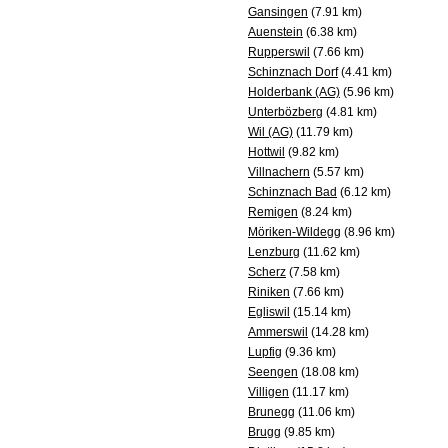
Gansingen
(7.91 km)
Auenstein
(6.38 km)
Rupperswil
(7.66 km)
Schinznach Dorf
(4.41 km)
Holderbank (AG)
(5.96 km)
Unterbözberg
(4.81 km)
Wil (AG)
(11.79 km)
Hottwil
(9.82 km)
Villnachern
(5.57 km)
Schinznach Bad
(6.12 km)
Remigen
(8.24 km)
Möriken-Wildegg
(8.96 km)
Lenzburg
(11.62 km)
Scherz
(7.58 km)
Riniken
(7.66 km)
Egliswil
(15.14 km)
Ammerswil
(14.28 km)
Lupfig
(9.36 km)
Seengen
(18.08 km)
Villigen
(11.17 km)
Brunegg
(11.06 km)
Brugg
(9.85 km)