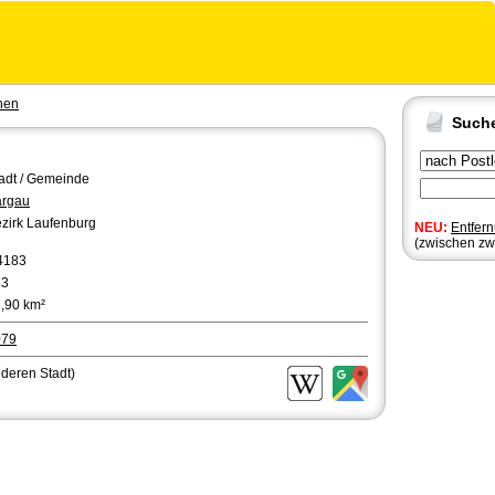
hen
Such
adt / Gemeinde
argau
zirk Laufenburg
NEU:
Entfer
(zwischen zw
4183
63
,90 km²
079
nderen Stadt)