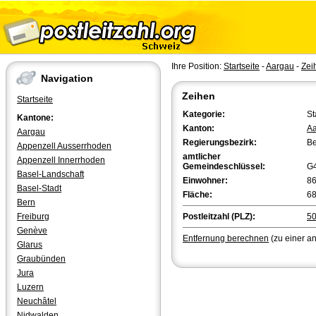
Ihre Position:
Startseite
-
Aargau
-
Zei
Navigation
Zeihen
Startseite
Kategorie:
St
Kantone:
Kanton:
A
Aargau
Regierungsbezirk:
Be
Appenzell Ausserrhoden
amtlicher
Appenzell Innerrhoden
Gemeindeschlüssel:
G
Basel-Landschaft
Einwohner:
8
Basel-Stadt
Fläche:
68
Bern
Freiburg
Postleitzahl (PLZ):
5
Genève
Entfernung berechnen
(zu einer a
Glarus
Graubünden
Jura
Luzern
Neuchâtel
Nidwalden