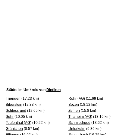
Städte im Umkreis von
Dintikon
Triengen
(17.23 km)
Rohr (AG)
(11.69 km)
Biberstein
(12.33 km)
Bözen
(18.12 km)
Schlossrued
(12.65 km)
Zeihen
(15.8 km)
Suhr
(10.05 km)
Thalheim (AG)
(13.16 km)
Teufenthal (AG)
(10.22 km)
Schmiedrued
(13.62 km)
Gränichen
(8.57 km)
Unterkulm
(9.36 km)
Effingen
(16.92 km)
Schlierbach
(16.75 km)