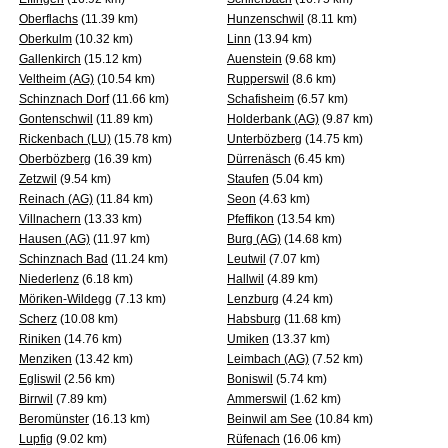
Oberflachs
(11.39 km)
Hunzenschwil
(8.11 km)
Oberkulm
(10.32 km)
Linn
(13.94 km)
Gallenkirch
(15.12 km)
Auenstein
(9.68 km)
Veltheim (AG)
(10.54 km)
Rupperswil
(8.6 km)
Schinznach Dorf
(11.66 km)
Schafisheim
(6.57 km)
Gontenschwil
(11.89 km)
Holderbank (AG)
(9.87 km)
Rickenbach (LU)
(15.78 km)
Unterbözberg
(14.75 km)
Oberbözberg
(16.39 km)
Dürrenäsch
(6.45 km)
Zetzwil
(9.54 km)
Staufen
(5.04 km)
Reinach (AG)
(11.84 km)
Seon
(4.63 km)
Villnachern
(13.33 km)
Pfeffikon
(13.54 km)
Hausen (AG)
(11.97 km)
Burg (AG)
(14.68 km)
Schinznach Bad
(11.24 km)
Leutwil
(7.07 km)
Niederlenz
(6.18 km)
Hallwil
(4.89 km)
Möriken-Wildegg
(7.13 km)
Lenzburg
(4.24 km)
Scherz
(10.08 km)
Habsburg
(11.68 km)
Riniken
(14.76 km)
Umiken
(13.37 km)
Menziken
(13.42 km)
Leimbach (AG)
(7.52 km)
Egliswil
(2.56 km)
Boniswil
(5.74 km)
Birrwil
(7.89 km)
Ammerswil
(1.62 km)
Beromünster
(16.13 km)
Beinwil am See
(10.84 km)
Lupfig
(9.02 km)
Rüfenach
(16.06 km)