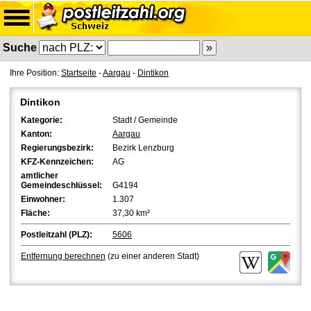
Suche
Ihre Position:
Startseite
-
Aargau
-
Dintikon
Dintikon
Kategorie:
Stadt / Gemeinde
Kanton:
Aargau
Regierungsbezirk:
Bezirk Lenzburg
KFZ-Kennzeichen:
AG
amtlicher
Gemeindeschlüssel:
G4194
Einwohner:
1.307
Fläche:
37,30 km²
Postleitzahl (PLZ):
5606
Entfernung berechnen
(zu einer anderen Stadt)