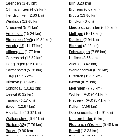
Seengen
(3.45 km)
Birr
(8.23 km)
Othmarsingen
(4.69 km)
Brunegg
(6.67 km)
Hendschiken
(2.83 km)
Brugg
(13.86 km)
Windisch
(12.65 km)
Dintikon
(0 km)
Mägenwil
(5.71 km)
Meisterschwanden
(6.92 km)
Ermensee
(15.24 km)
Mülligen
(10.18 km)
Birmenstorf (AG)
(10.84 km)
Dottikon
(2.94 km)
Aesch (LU)
(11.47 km)
Birrhard
(8.43 km)
Villmergen
(1.77 km)
Fahrwangen
(7.88 km)
Gebenstorf
(12.32 km)
Hilfikon
(3.65 km)
Hägglingen
(3.61 km)
Altwis
(13.62 km)
Sarmenstorf
(5.78 km)
Wohlenschwil
(6.78 km)
Turgi
(14.46 km)
Hitzkirch
(15.34 km)
Büttikon
(5.05 km)
Bettwil
(8.75 km)
Schongau
(10.82 km)
Mellingen
(7.78 km)
Uezwil
(6.32 km)
Wohlen (AG)
(4.41 km)
Tägerig
(6.17 km)
Niederwil (AG)
(5.41 km)
Baden
(12.97 km)
Kallern
(7.59 km)
Fislisbach
(10.02 km)
Obersiggenthal
(15.91 km)
Waltenschwil
(6.47 km)
Niederrohrdorf
(9 km)
Stetten (AG)
(7.76 km)
Fischbach-Göslikon
(6.45 km)
Boswil
(9.89 km)
Buttwil
(12.23 km)