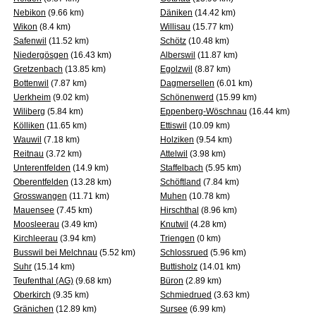
Nebikon
(9.66 km)
Däniken
(14.42 km)
Wikon
(8.4 km)
Willisau
(15.77 km)
Safenwil
(11.52 km)
Schötz
(10.48 km)
Niedergösgen
(16.43 km)
Alberswil
(11.87 km)
Gretzenbach
(13.85 km)
Egolzwil
(8.87 km)
Bottenwil
(7.87 km)
Dagmersellen
(6.01 km)
Uerkheim
(9.02 km)
Schönenwerd
(15.99 km)
Wiliberg
(5.84 km)
Eppenberg-Wöschnau
(16.44 km)
Kölliken
(11.65 km)
Ettiswil
(10.09 km)
Wauwil
(7.18 km)
Holziken
(9.54 km)
Reitnau
(3.72 km)
Attelwil
(3.98 km)
Unterentfelden
(14.9 km)
Staffelbach
(5.95 km)
Oberentfelden
(13.28 km)
Schöftland
(7.84 km)
Grosswangen
(11.71 km)
Muhen
(10.78 km)
Mauensee
(7.45 km)
Hirschthal
(8.96 km)
Moosleerau
(3.49 km)
Knutwil
(4.28 km)
Kirchleerau
(3.94 km)
Triengen
(0 km)
Busswil bei Melchnau
(5.52 km)
Schlossrued
(5.96 km)
Suhr
(15.14 km)
Buttisholz
(14.01 km)
Teufenthal (AG)
(9.68 km)
Büron
(2.89 km)
Oberkirch
(9.35 km)
Schmiedrued
(3.63 km)
Gränichen
(12.89 km)
Sursee
(6.99 km)