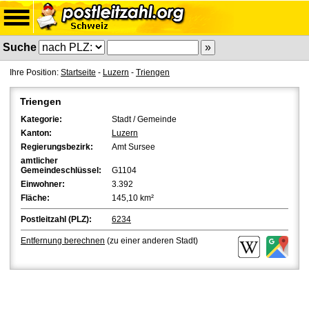
Suche
Ihre Position:
Startseite
-
Luzern
-
Triengen
Triengen
Kategorie:
Stadt / Gemeinde
Kanton:
Luzern
Regierungsbezirk:
Amt Sursee
amtlicher
Gemeindeschlüssel:
G1104
Einwohner:
3.392
Fläche:
145,10 km²
Postleitzahl (PLZ):
6234
Entfernung berechnen
(zu einer anderen Stadt)