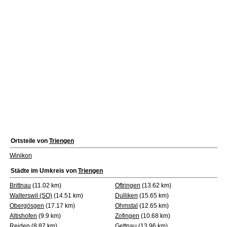
Ortsteile von
Triengen
Winikon
Städte im Umkreis von
Triengen
Brittnau
(11.02 km)
Oftringen
(13.62 km)
Walterswil (SO)
(14.51 km)
Dulliken
(15.65 km)
Obergösgen
(17.17 km)
Ohmstal
(12.65 km)
Altishofen
(9.9 km)
Zofingen
(10.68 km)
Reiden
(8.87 km)
Gettnau
(13.96 km)