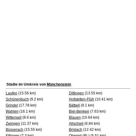
Städte im Umkreis von
Münchenstein
Laufen
(15.56 km)
Dittingen
(13.55 km)
Schönenbuch
(9.2 km)
Hofstetten-Flüh
(10.41 km)
Grindel
(17.78 km)
Bättwil
(9.1 km)
Wahlen
(16.1 km)
Biel-Benken
(7.63 km)
Witterswil
(8.6 km)
Blauen
(10.64 km)
Zwingen
(11.37 km)
Allschwil
(6.84 km)
Büsserach
(15.55 km)
Brislach
(12.42 km)
Ettingen
(7.3 km)
Oberwil (BL)
(5.51 km)