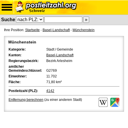
Suche
Ihre Position:
Startseite
-
Basel-Landschaft
-
Münchenstein
Münchenstein
Kategorie:
Stadt / Gemeinde
Kanton:
Basel-Landschaft
Regierungsbezirk:
Bezirk Arlesheim
amtlicher
Gemeindeschlüssel:
G2769
Einwohner:
11.702
Fläche:
71,80 km²
Postleitzahl (PLZ):
4142
Entfernung berechnen
(zu einer anderen Stadt)