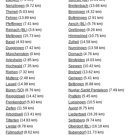
Nenzlingen
(9.72 km)
Breitenbach
(13.66 km)
Therwil
(5.03 km)
Binningen
(4.32 km)
Fehren
(13.89 km)
Bottmingen
(2.91 km)
Pfeffingen
(7.41 km)
Aesch (BL)
(5.76 km)
Reinach (BL)
(3.6 km)
Grellingen
(9.26 km)
Meltingen
(15.73 km)
Himmelried
(10.75 km)
Basel
(4.93 km)
Zullwil
(14.58 km)
Duggingen
(7.42 km)
Nunningen
(13.58 km)
Münchenstein
(0 km)
Dornach
(4.76 km)
Arlesheim
(2.85 km)
Birsfelden
(4.03 km)
Hochwald
(7.35 km)
Seewen
(10.42 km)
Riehen
(7.32 km)
Bretzwil
(13.62 km)
Muttenz
(2.48 km)
Gempen
(5.41 km)
Lauwil
(14.98 km)
Bettingen
(6.88 km)
Büren (SO)
(8.76 km)
Nuglar-Sankt Pantaleon
(7.49 km)
Reigoldswil
(14.42 km)
Pratteln
(5.45 km)
Frenkendorf
(5.83 km)
Lupsingen
(10.5 km)
Ziefen
(11.59 km)
Augst
(6.75 km)
Arboldswil
(13.41 km)
Liedertswil
(16.26 km)
Titterten
(14.83 km)
Seltisberg
(9.74 km)
Liestal
(8.78 km)
Oberdorf (BL)
(16.18 km)
Füllinsdorf
(8.62 km)
Bubendorf
(11.73 km)