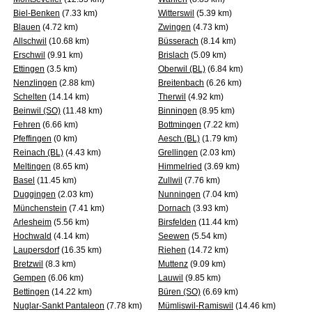
Biel-Benken
(7.33 km)
Witterswil
(5.39 km)
Blauen
(4.72 km)
Zwingen
(4.73 km)
Allschwil
(10.68 km)
Büsserach
(8.14 km)
Erschwil
(9.91 km)
Brislach
(5.09 km)
Ettingen
(3.5 km)
Oberwil (BL)
(6.84 km)
Nenzlingen
(2.88 km)
Breitenbach
(6.26 km)
Schelten
(14.14 km)
Therwil
(4.92 km)
Beinwil (SO)
(11.48 km)
Binningen
(8.95 km)
Fehren
(6.66 km)
Bottmingen
(7.22 km)
Pfeffingen
(0 km)
Aesch (BL)
(1.79 km)
Reinach (BL)
(4.43 km)
Grellingen
(2.03 km)
Meltingen
(8.65 km)
Himmelried
(3.69 km)
Basel
(11.45 km)
Zullwil
(7.76 km)
Duggingen
(2.03 km)
Nunningen
(7.04 km)
Münchenstein
(7.41 km)
Dornach
(3.93 km)
Arlesheim
(5.56 km)
Birsfelden
(11.44 km)
Hochwald
(4.14 km)
Seewen
(5.54 km)
Laupersdorf
(16.35 km)
Riehen
(14.72 km)
Bretzwil
(8.3 km)
Muttenz
(9.09 km)
Gempen
(6.06 km)
Lauwil
(9.85 km)
Bettingen
(14.22 km)
Büren (SO)
(6.69 km)
Nuglar-Sankt Pantaleon
(7.78 km)
Mümliswil-Ramiswil
(14.46 km)