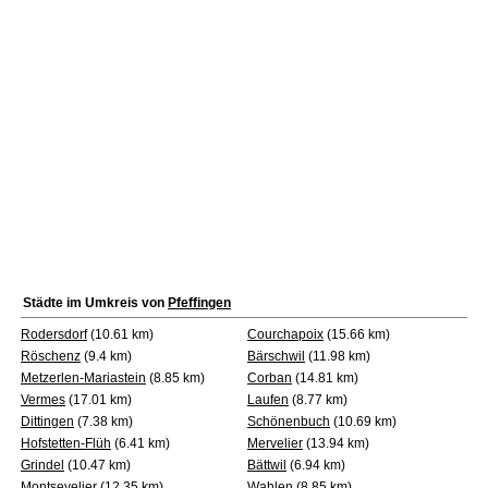
Städte im Umkreis von
Pfeffingen
Rodersdorf
(10.61 km)
Courchapoix
(15.66 km)
Röschenz
(9.4 km)
Bärschwil
(11.98 km)
Metzerlen-Mariastein
(8.85 km)
Corban
(14.81 km)
Vermes
(17.01 km)
Laufen
(8.77 km)
Dittingen
(7.38 km)
Schönenbuch
(10.69 km)
Hofstetten-Flüh
(6.41 km)
Mervelier
(13.94 km)
Grindel
(10.47 km)
Bättwil
(6.94 km)
Montsevelier
(12.35 km)
Wahlen
(8.85 km)