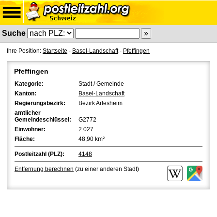
Suche
Ihre Position:
Startseite
-
Basel-Landschaft
-
Pfeffingen
Pfeffingen
Kategorie:
Stadt / Gemeinde
Kanton:
Basel-Landschaft
Regierungsbezirk:
Bezirk Arlesheim
amtlicher
Gemeindeschlüssel:
G2772
Einwohner:
2.027
Fläche:
48,90 km²
Postleitzahl (PLZ):
4148
Entfernung berechnen
(zu einer anderen Stadt)