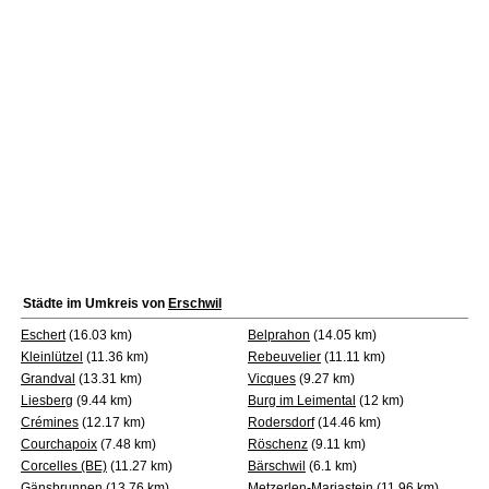
Städte im Umkreis von
Erschwil
Eschert
(16.03 km)
Belprahon
(14.05 km)
Kleinlützel
(11.36 km)
Rebeuvelier
(11.11 km)
Grandval
(13.31 km)
Vicques
(9.27 km)
Liesberg
(9.44 km)
Burg im Leimental
(12 km)
Crémines
(12.17 km)
Rodersdorf
(14.46 km)
Courchapoix
(7.48 km)
Röschenz
(9.11 km)
Corcelles (BE)
(11.27 km)
Bärschwil
(6.1 km)
Gänsbrunnen
(13.76 km)
Metzerlen-Mariastein
(11.96 km)