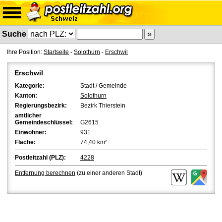
Suche
Ihre Position:
Startseite
-
Solothurn
-
Erschwil
Erschwil
Kategorie:
Stadt / Gemeinde
Kanton:
Solothurn
Regierungsbezirk:
Bezirk Thierstein
amtlicher
Gemeindeschlüssel:
G2615
Einwohner:
931
Fläche:
74,40 km²
Postleitzahl (PLZ):
4228
Entfernung berechnen
(zu einer anderen Stadt)