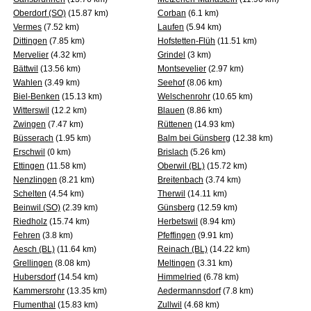
Oberdorf (SO)
(15.87 km)
Corban
(6.1 km)
Vermes
(7.52 km)
Laufen
(5.94 km)
Dittingen
(7.85 km)
Hofstetten-Flüh
(11.51 km)
Mervelier
(4.32 km)
Grindel
(3 km)
Bättwil
(13.56 km)
Montsevelier
(2.97 km)
Wahlen
(3.49 km)
Seehof
(8.06 km)
Biel-Benken
(15.13 km)
Welschenrohr
(10.65 km)
Witterswil
(12.2 km)
Blauen
(8.86 km)
Zwingen
(7.47 km)
Rüttenen
(14.93 km)
Büsserach
(1.95 km)
Balm bei Günsberg
(12.38 km)
Erschwil
(0 km)
Brislach
(5.26 km)
Ettingen
(11.58 km)
Oberwil (BL)
(15.72 km)
Nenzlingen
(8.21 km)
Breitenbach
(3.74 km)
Schelten
(4.54 km)
Therwil
(14.11 km)
Beinwil (SO)
(2.39 km)
Günsberg
(12.59 km)
Riedholz
(15.74 km)
Herbetswil
(8.94 km)
Fehren
(3.8 km)
Pfeffingen
(9.91 km)
Aesch (BL)
(11.64 km)
Reinach (BL)
(14.22 km)
Grellingen
(8.08 km)
Meltingen
(3.31 km)
Hubersdorf
(14.54 km)
Himmelried
(6.78 km)
Kammersrohr
(13.35 km)
Aedermannsdorf
(7.8 km)
Flumenthal
(15.83 km)
Zullwil
(4.68 km)