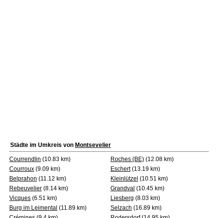
Städte im Umkreis von
Montsevelier
Courrendlin
(10.83 km)
Roches (BE)
(12.08 km)
Courroux
(9.09 km)
Eschert
(13.19 km)
Belprahon
(11.12 km)
Kleinlützel
(10.51 km)
Rebeuvelier
(8.14 km)
Grandval
(10.45 km)
Vicques
(6.51 km)
Liesberg
(8.03 km)
Burg im Leimental
(11.89 km)
Selzach
(16.89 km)
Crémines
(9.4 km)
Rodersdorf
(14.95 km)