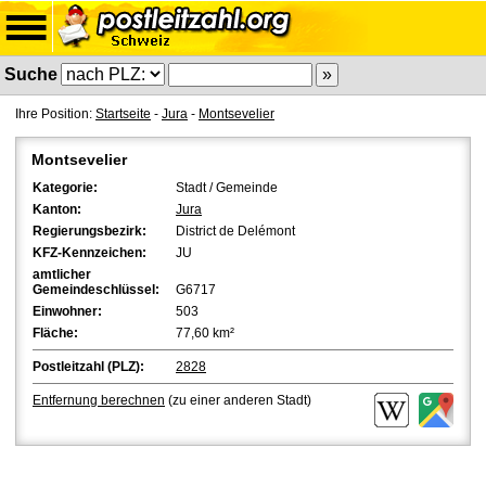
Suche
Ihre Position:
Startseite
-
Jura
-
Montsevelier
Montsevelier
Kategorie:
Stadt / Gemeinde
Kanton:
Jura
Regierungsbezirk:
District de Delémont
KFZ-Kennzeichen:
JU
amtlicher
Gemeindeschlüssel:
G6717
Einwohner:
503
Fläche:
77,60 km²
Postleitzahl (PLZ):
2828
Entfernung berechnen
(zu einer anderen Stadt)