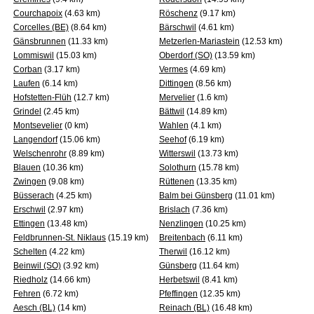
Courchapoix
(4.63 km)
Röschenz
(9.17 km)
Corcelles (BE)
(8.64 km)
Bärschwil
(4.61 km)
Gänsbrunnen
(11.33 km)
Metzerlen-Mariastein
(12.53 km)
Lommiswil
(15.03 km)
Oberdorf (SO)
(13.59 km)
Corban
(3.17 km)
Vermes
(4.69 km)
Laufen
(6.14 km)
Dittingen
(8.56 km)
Hofstetten-Flüh
(12.7 km)
Mervelier
(1.6 km)
Grindel
(2.45 km)
Bättwil
(14.89 km)
Montsevelier
(0 km)
Wahlen
(4.1 km)
Langendorf
(15.06 km)
Seehof
(6.19 km)
Welschenrohr
(8.89 km)
Witterswil
(13.73 km)
Blauen
(10.36 km)
Solothurn
(15.78 km)
Zwingen
(9.08 km)
Rüttenen
(13.35 km)
Büsserach
(4.25 km)
Balm bei Günsberg
(11.01 km)
Erschwil
(2.97 km)
Brislach
(7.36 km)
Ettingen
(13.48 km)
Nenzlingen
(10.25 km)
Feldbrunnen-St. Niklaus
(15.19 km)
Breitenbach
(6.11 km)
Schelten
(4.22 km)
Therwil
(16.12 km)
Beinwil (SO)
(3.92 km)
Günsberg
(11.64 km)
Riedholz
(14.66 km)
Herbetswil
(8.41 km)
Fehren
(6.72 km)
Pfeffingen
(12.35 km)
Aesch (BL)
(14 km)
Reinach (BL)
(16.48 km)