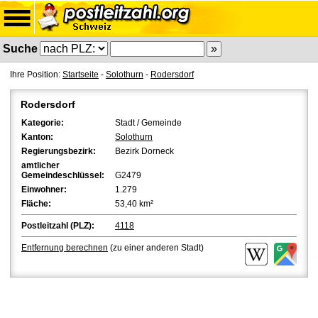
Suche
Ihre Position:
Startseite
-
Solothurn
-
Rodersdorf
Rodersdorf
Kategorie:
Stadt / Gemeinde
Kanton:
Solothurn
Regierungsbezirk:
Bezirk Dorneck
amtlicher
Gemeindeschlüssel:
G2479
Einwohner:
1.279
Fläche:
53,40 km²
Postleitzahl (PLZ):
4118
Entfernung berechnen
(zu einer anderen Stadt)