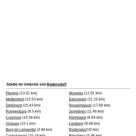
Städte im Umkreis von
Rodersdorf
Pleigne
(13.01 km)
Movelier
(12.91 km)
Mettembert
(13.53 km)
Ederswiler
(11.22 km)
Delémont
(15.43 km)
Rossemaison
(17.68 km)
Roggenburg
(9.5 km)
Soyhières
(11.46 km)
Courroux
(13.58 km)
Kleinlützel
(6.84 km)
Vicques
(15.1 km)
Liesberg
(9.48 km)
Burg im Leimental
(3.84 km)
Rodersdorf
(0 km)
Courchapoix
(15.18 km)
Röschenz
(5.86 km)