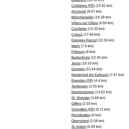
Botterens
(18.52 km)
Corbières (FR)
(15.81 km)
Arconciel
(9.67 km)
Münchenwiler
(18.39 km)
Villars-sur-Glâne
(9.69 km)
Courtepin
(13.35 km)
Crésuz
(17.84 km)
Granges-Paccot
(10.26 km)
Marly
(7.6 km)
Fribourg
(8 km)
Barberêche
(12.45 km)
Jeuss
(16.53 km)
Gurmels
(15.44 km)
Niederried bei Kallnach
(7.67 km)
Ependes (FR)
(4.4 km)
Tentlingen
(3.55 km)
Kleinbösingen
(14.62 km)
St. Silvester
(3.69 km)
Giffers
(2.03 km)
Schmitten (FR)
(9.11 km)
Rechthalten
(0 km)
Oberschrot
(3.58 km)
St. Antoni
(6.49 km)