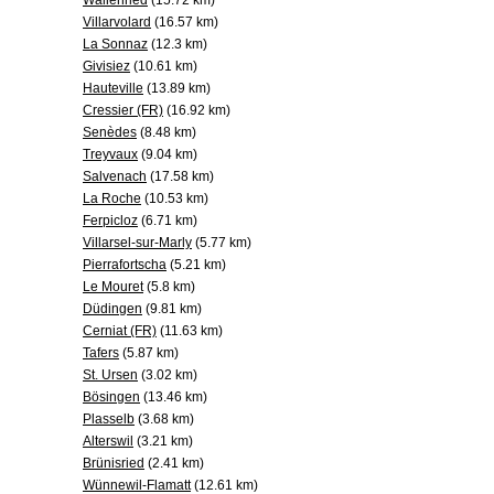
Wallenried
(15.72 km)
Villarvolard
(16.57 km)
La Sonnaz
(12.3 km)
Givisiez
(10.61 km)
Hauteville
(13.89 km)
Cressier (FR)
(16.92 km)
Senèdes
(8.48 km)
Treyvaux
(9.04 km)
Salvenach
(17.58 km)
La Roche
(10.53 km)
Ferpicloz
(6.71 km)
Villarsel-sur-Marly
(5.77 km)
Pierrafortscha
(5.21 km)
Le Mouret
(5.8 km)
Düdingen
(9.81 km)
Cerniat (FR)
(11.63 km)
Tafers
(5.87 km)
St. Ursen
(3.02 km)
Bösingen
(13.46 km)
Plasselb
(3.68 km)
Alterswil
(3.21 km)
Brünisried
(2.41 km)
Wünnewil-Flamatt
(12.61 km)