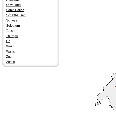
Obwalden
Sankt Gallen
Schaffhausen
Schwyz
Solothurn
Tessin
Thurgau
Uri
Waadt
Wallis
Zug
Zürich