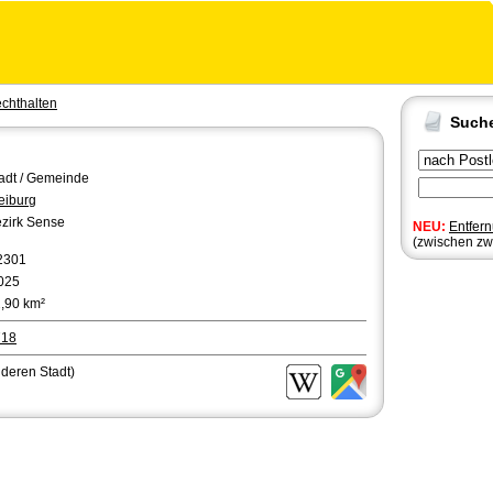
chthalten
Such
adt / Gemeinde
eiburg
zirk Sense
NEU:
Entfer
(zwischen zw
2301
025
,90 km²
718
nderen Stadt)