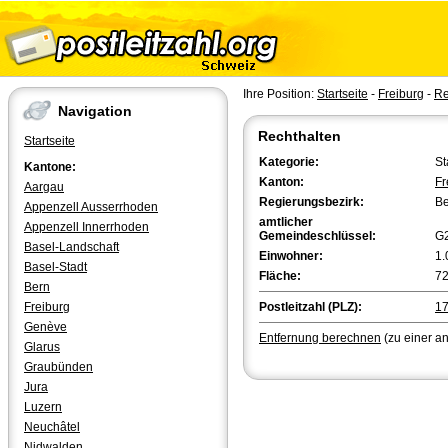
Ihre Position:
Startseite
-
Freiburg
-
Re
Navigation
Rechthalten
Startseite
Kategorie:
St
Kantone:
Kanton:
Fr
Aargau
Regierungsbezirk:
Be
Appenzell Ausserrhoden
amtlicher
Appenzell Innerrhoden
Gemeindeschlüssel:
G
Basel-Landschaft
Einwohner:
1.
Basel-Stadt
Fläche:
72
Bern
Freiburg
Postleitzahl (PLZ):
1
Genève
Entfernung berechnen
(zu einer a
Glarus
Graubünden
Jura
Luzern
Neuchâtel
Nidwalden