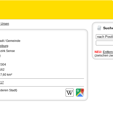
. Ursen
Such
adt / Gemeinde
eiburg
zirk Sense
NEU:
Entfer
(zwischen zw
R
2304
162
7,60 km²
717
nderen Stadt)