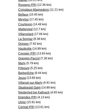
Matran
(10.25 km)
Rossens (FR)
(12.36 km)
Corpataux-Magnedens
(11.21 km)
Belfaux
(10.45 km)
Meyriez
(17.45 km)
Courlevon
(14.48 km)
Wallenried
(12.7 km)
Villarvolard
(17.66 km)
La Sonnaz
(9.38 km)
Givisiez
(7.92 km)
Hauteville
(14.89 km)
Cressier (FR)
(13.93 km)
Granges-Paccot
(7.36 km)
Marly
(5.79 km)
Fribourg
(5.25 km)
Barberêche
(9.44 km)
Jeuss
(13.66 km)
Villarsel-sur-Marly
(4.91 km)
Staatswald Galm
(14.89 km)
Niederried bei Kallnach
(4.65 km)
Ependes (FR)
(4.13 km)
Ulmiz
(15.91 km)
Cerniat (FR)
(13.61 km)