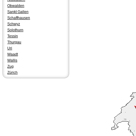
Obwalden
Sankt Gallen
Schaffhausen
Schwyz
Solothurn
Tessin
Thurgau
Uri
Waadt
Wallis
Zug
Zürich