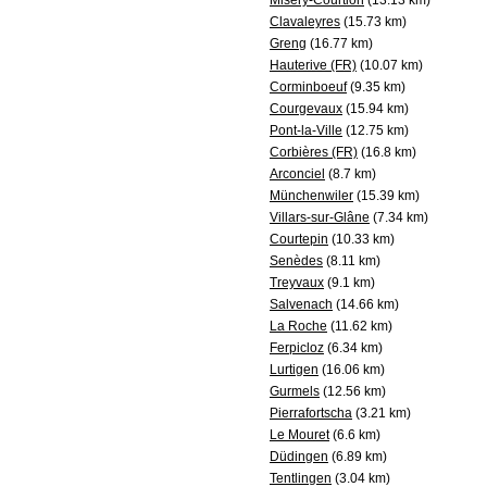
Misery-Courtion
(13.13 km)
Clavaleyres
(15.73 km)
Greng
(16.77 km)
Hauterive (FR)
(10.07 km)
Corminboeuf
(9.35 km)
Courgevaux
(15.94 km)
Pont-la-Ville
(12.75 km)
Corbières (FR)
(16.8 km)
Arconciel
(8.7 km)
Münchenwiler
(15.39 km)
Villars-sur-Glâne
(7.34 km)
Courtepin
(10.33 km)
Senèdes
(8.11 km)
Treyvaux
(9.1 km)
Salvenach
(14.66 km)
La Roche
(11.62 km)
Ferpicloz
(6.34 km)
Lurtigen
(16.06 km)
Gurmels
(12.56 km)
Pierrafortscha
(3.21 km)
Le Mouret
(6.6 km)
Düdingen
(6.89 km)
Tentlingen
(3.04 km)