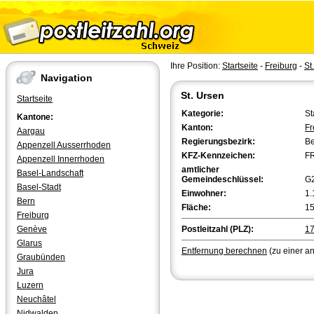
Ihre Position:
Startseite
-
Freiburg
-
St
Navigation
St. Ursen
Startseite
Kategorie:
St
Kantone:
Kanton:
Fr
Aargau
Regierungsbezirk:
Be
Appenzell Ausserrhoden
KFZ-Kennzeichen:
F
Appenzell Innerrhoden
amtlicher
Basel-Landschaft
Gemeindeschlüssel:
G
Basel-Stadt
Einwohner:
1.
Bern
Fläche:
15
Freiburg
Genève
Postleitzahl (PLZ):
1
Glarus
Entfernung berechnen
(zu einer a
Graubünden
Jura
Luzern
Neuchâtel
Nidwalden