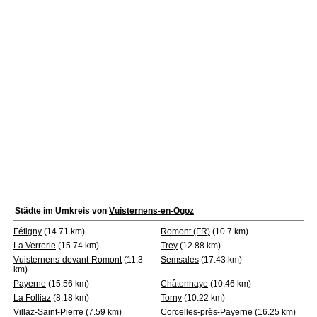
Städte im Umkreis von
Vuisternens-en-Ogoz
Fétigny
(14.71 km)
Romont (FR)
(10.7 km)
La Verrerie
(15.74 km)
Trey
(12.88 km)
Vuisternens-devant-Romont
(11.3
Semsales
(17.43 km)
km)
Payerne
(15.56 km)
Châtonnaye
(10.46 km)
La Folliaz
(8.18 km)
Torny
(10.22 km)
Villaz-Saint-Pierre
(7.59 km)
Corcelles-près-Payerne
(16.25 km)