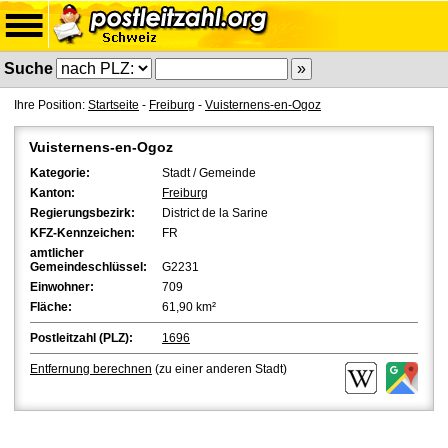
Suche
Ihre Position:
Startseite
-
Freiburg
-
Vuisternens-en-Ogoz
Vuisternens-en-Ogoz
Kategorie:
Stadt / Gemeinde
Kanton:
Freiburg
Regierungsbezirk:
District de la Sarine
KFZ-Kennzeichen:
FR
amtlicher
Gemeindeschlüssel:
G2231
Einwohner:
709
Fläche:
61,90 km²
Postleitzahl (PLZ):
1696
Entfernung berechnen
(zu einer anderen Stadt)