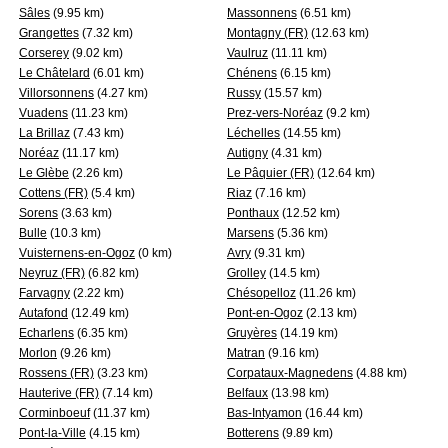
Sâles
(9.95 km)
Massonnens
(6.51 km)
Grangettes
(7.32 km)
Montagny (FR)
(12.63 km)
Corserey
(9.02 km)
Vaulruz
(11.11 km)
Le Châtelard
(6.01 km)
Chénens
(6.15 km)
Villorsonnens
(4.27 km)
Russy
(15.57 km)
Vuadens
(11.23 km)
Prez-vers-Noréaz
(9.2 km)
La Brillaz
(7.43 km)
Léchelles
(14.55 km)
Noréaz
(11.17 km)
Autigny
(4.31 km)
Le Glèbe
(2.26 km)
Le Pâquier (FR)
(12.64 km)
Cottens (FR)
(5.4 km)
Riaz
(7.16 km)
Sorens
(3.63 km)
Ponthaux
(12.52 km)
Bulle
(10.3 km)
Marsens
(5.36 km)
Vuisternens-en-Ogoz
(0 km)
Avry
(9.31 km)
Neyruz (FR)
(6.82 km)
Grolley
(14.5 km)
Farvagny
(2.22 km)
Chésopelloz
(11.26 km)
Autafond
(12.49 km)
Pont-en-Ogoz
(2.13 km)
Echarlens
(6.35 km)
Gruyères
(14.19 km)
Morlon
(9.26 km)
Matran
(9.16 km)
Rossens (FR)
(3.23 km)
Corpataux-Magnedens
(4.88 km)
Hauterive (FR)
(7.14 km)
Belfaux
(13.98 km)
Corminboeuf
(11.37 km)
Bas-Intyamon
(16.44 km)
Pont-la-Ville
(4.15 km)
Botterens
(9.89 km)