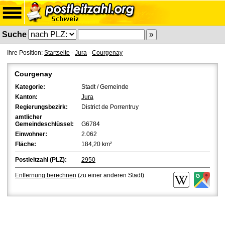
Suche
Ihre Position:
Startseite
-
Jura
-
Courgenay
Courgenay
Kategorie:
Stadt / Gemeinde
Kanton:
Jura
Regierungsbezirk:
District de Porrentruy
amtlicher
Gemeindeschlüssel:
G6784
Einwohner:
2.062
Fläche:
184,20 km²
Postleitzahl (PLZ):
2950
Entfernung berechnen
(zu einer anderen Stadt)