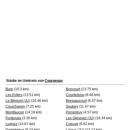
Städte im Umkreis von
Courgenay
Bure
(10.3 km)
Boncourt
(13.75 km)
Les Enfers
(13.51 km)
Courtedoux
(6.66 km)
Le Bémont (JU)
(16.46 km)
Bressaucourt
(6.37 km)
Courchavon
(7.25 km)
Soubey
(11.47 km)
Montfaucon
(14.19 km)
Porrentruy
(4.57 km)
Fontenais
(3.35 km)
Les Genevez (JU)
(16.34 km)
Lugnez
(14.67 km)
Coeuve
(6.62 km)
Damphreux
(8.74 km)
Lajoux (JU)
(13.13 km)