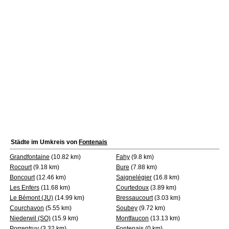
Städte im Umkreis von
Fontenais
Grandfontaine
(10.82 km)
Fahy
(9.8 km)
Rocourt
(9.18 km)
Bure
(7.88 km)
Boncourt
(12.46 km)
Saignelégier
(16.8 km)
Les Enfers
(11.68 km)
Courtedoux
(3.89 km)
Le Bémont (JU)
(14.99 km)
Bressaucourt
(3.03 km)
Courchavon
(5.55 km)
Soubey
(9.72 km)
Niederwil (SO)
(15.9 km)
Montfaucon
(13.13 km)
Porrentruy
(3.32 km)
Fontenais
(0 km)