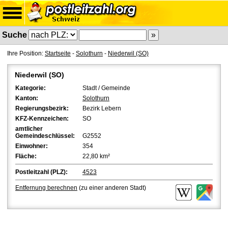
Suche
Ihre Position:
Startseite
-
Solothurn
-
Niederwil (SO)
Niederwil (SO)
Kategorie:
Stadt / Gemeinde
Kanton:
Solothurn
Regierungsbezirk:
Bezirk Lebern
KFZ-Kennzeichen:
SO
amtlicher
Gemeindeschlüssel:
G2552
Einwohner:
354
Fläche:
22,80 km²
Postleitzahl (PLZ):
4523
Entfernung berechnen
(zu einer anderen Stadt)