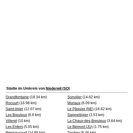
Städte im Umkreis von
Niederwil (SO)
Grandfontaine
(18.34 km)
Sonvilier
(14.62 km)
Rocourt
(16.98 km)
Muriaux
(6.09 km)
Saint-Imier
(12.07 km)
Le Pâquier (NE)
(16.62 km)
Les Breuleux
(6.6 km)
Saignelégier
(3.53 km)
Villeret
(10 km)
La Chaux-des-Breuleux
(3.64 km)
Les Enfers
(5.05 km)
Le Bémont (JU)
(1.75 km)
Bressaucourt
(14.95 km)
Soubey
(6.46 km)