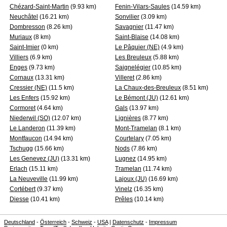
Chézard-Saint-Martin
(9.93 km)
Fenin-Vilars-Saules
(14.59 km)
Neuchâtel
(16.21 km)
Sonvilier
(3.09 km)
Dombresson
(8.26 km)
Savagnier
(11.47 km)
Muriaux
(8 km)
Saint-Blaise
(14.08 km)
Saint-Imier
(0 km)
Le Pâquier (NE)
(4.9 km)
Villiers
(6.9 km)
Les Breuleux
(5.88 km)
Enges
(9.73 km)
Saignelégier
(10.85 km)
Cornaux
(13.31 km)
Villeret
(2.86 km)
Cressier (NE)
(11.5 km)
La Chaux-des-Breuleux
(8.51 km)
Les Enfers
(15.92 km)
Le Bémont (JU)
(12.61 km)
Cormoret
(4.64 km)
Gals
(13.97 km)
Niederwil (SO)
(12.07 km)
Lignières
(8.77 km)
Le Landeron
(11.39 km)
Mont-Tramelan
(8.1 km)
Montfaucon
(14.94 km)
Courtelary
(7.05 km)
Tschugg
(15.66 km)
Nods
(7.86 km)
Les Genevez (JU)
(13.31 km)
Lugnez
(14.95 km)
Erlach
(15.11 km)
Tramelan
(11.74 km)
La Neuveville
(11.99 km)
Lajoux (JU)
(16.69 km)
Cortébert
(9.37 km)
Vinelz
(16.35 km)
Diesse
(10.41 km)
Prêles
(10.14 km)
Deutschland
-
Österreich
-
Schweiz
-
USA
|
Datenschutz
-
Impressum