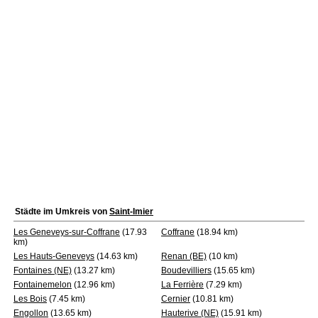
Städte im Umkreis von
Saint-Imier
Les Geneveys-sur-Coffrane
(17.93
Coffrane
(18.94 km)
km)
Les Hauts-Geneveys
(14.63 km)
Renan (BE)
(10 km)
Fontaines (NE)
(13.27 km)
Boudevilliers
(15.65 km)
Fontainemelon
(12.96 km)
La Ferrière
(7.29 km)
Les Bois
(7.45 km)
Cernier
(10.81 km)
Engollon
(13.65 km)
Hauterive (NE)
(15.91 km)