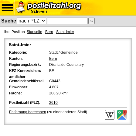
Suche
Ihre Position:
Startseite
-
Bern
-
Saint-Imier
Saint-Imier
Kategorie:
Stadt / Gemeinde
Kanton:
Bern
Regierungsbezirk:
District de Courtelary
KFZ-Kennzeichen:
BE
amtlicher
Gemeindeschlüssel:
G0443
Einwohner:
4.807
Fläche:
208,90 km²
Postleitzahl (PLZ):
2610
Entfernung berechnen
(zu einer anderen Stadt)