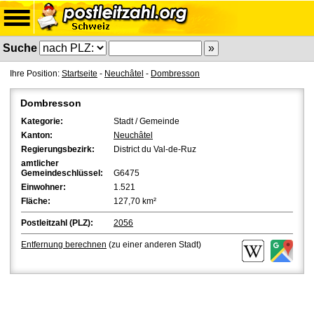
Suche
Ihre Position:
Startseite
-
Neuchâtel
-
Dombresson
Dombresson
Kategorie:
Stadt / Gemeinde
Kanton:
Neuchâtel
Regierungsbezirk:
District du Val-de-Ruz
amtlicher
Gemeindeschlüssel:
G6475
Einwohner:
1.521
Fläche:
127,70 km²
Postleitzahl (PLZ):
2056
Entfernung berechnen
(zu einer anderen Stadt)