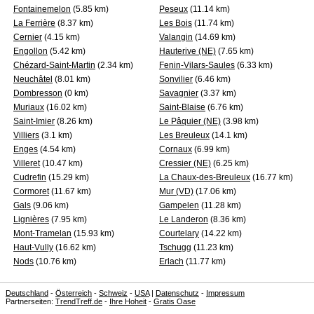
Fontainemelon
(5.85 km)
Peseux
(11.14 km)
La Ferrière
(8.37 km)
Les Bois
(11.74 km)
Cernier
(4.15 km)
Valangin
(14.69 km)
Engollon
(5.42 km)
Hauterive (NE)
(7.65 km)
Chézard-Saint-Martin
(2.34 km)
Fenin-Vilars-Saules
(6.33 km)
Neuchâtel
(8.01 km)
Sonvilier
(6.46 km)
Dombresson
(0 km)
Savagnier
(3.37 km)
Muriaux
(16.02 km)
Saint-Blaise
(6.76 km)
Saint-Imier
(8.26 km)
Le Pâquier (NE)
(3.98 km)
Villiers
(3.1 km)
Les Breuleux
(14.1 km)
Enges
(4.54 km)
Cornaux
(6.99 km)
Villeret
(10.47 km)
Cressier (NE)
(6.25 km)
Cudrefin
(15.29 km)
La Chaux-des-Breuleux
(16.77 km)
Cormoret
(11.67 km)
Mur (VD)
(17.06 km)
Gals
(9.06 km)
Gampelen
(11.28 km)
Lignières
(7.95 km)
Le Landeron
(8.36 km)
Mont-Tramelan
(15.93 km)
Courtelary
(14.22 km)
Haut-Vully
(16.62 km)
Tschugg
(11.23 km)
Nods
(10.76 km)
Erlach
(11.77 km)
Deutschland
-
Österreich
-
Schweiz
-
USA
|
Datenschutz
-
Impressum
Partnerseiten:
TrendTreff.de
-
Ihre Hoheit
-
Gratis Oase