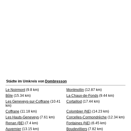
Städte im Umkreis von
Dombresson
Le Noirmont
(9.8 km)
Montmollin
(12.87 km)
Bôle
(15.34 km)
La Chaux-de-Fonds
(9.44 km)
Les Geneveys-sur-Coffrane
(10.41
Cortaillod
(17.44 km)
km)
Coffrane
(11.18 km)
Colombier (NE)
(14.23 km)
Les Hauts-Geneveys
(7.61 km)
Corcelles-Cormondrèche
(12.34 km)
Renan (BE)
(7.4 km)
Fontaines (NE)
(6.45 km)
Auvernier
(13.15 km)
Boudevilliers
(7.82 km)