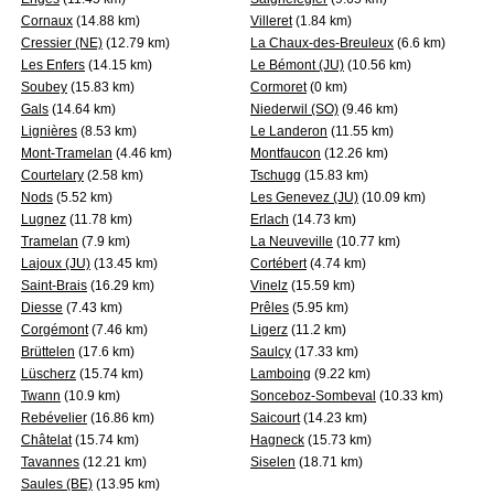
Cornaux
(14.88 km)
Villeret
(1.84 km)
Cressier (NE)
(12.79 km)
La Chaux-des-Breuleux
(6.6 km)
Les Enfers
(14.15 km)
Le Bémont (JU)
(10.56 km)
Soubey
(15.83 km)
Cormoret
(0 km)
Gals
(14.64 km)
Niederwil (SO)
(9.46 km)
Lignières
(8.53 km)
Le Landeron
(11.55 km)
Mont-Tramelan
(4.46 km)
Montfaucon
(12.26 km)
Courtelary
(2.58 km)
Tschugg
(15.83 km)
Nods
(5.52 km)
Les Genevez (JU)
(10.09 km)
Lugnez
(11.78 km)
Erlach
(14.73 km)
Tramelan
(7.9 km)
La Neuveville
(10.77 km)
Lajoux (JU)
(13.45 km)
Cortébert
(4.74 km)
Saint-Brais
(16.29 km)
Vinelz
(15.59 km)
Diesse
(7.43 km)
Prêles
(5.95 km)
Corgémont
(7.46 km)
Ligerz
(11.2 km)
Brüttelen
(17.6 km)
Saulcy
(17.33 km)
Lüscherz
(15.74 km)
Lamboing
(9.22 km)
Twann
(10.9 km)
Sonceboz-Sombeval
(10.33 km)
Rebévelier
(16.86 km)
Saicourt
(14.23 km)
Châtelat
(15.74 km)
Hagneck
(15.73 km)
Tavannes
(12.21 km)
Siselen
(18.71 km)
Saules (BE)
(13.95 km)