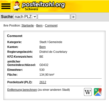
Suche
Ihre Position:
Startseite
-
Bern
-
Cormoret
Cormoret
Kategorie:
Stadt / Gemeinde
Kanton:
Bern
Regierungsbezirk:
District de Courtelary
KFZ-Kennzeichen:
BE
amtlicher
Gemeindeschlüssel:
G0432
Einwohner:
530
Fläche:
134,90 km²
Postleitzahl (PLZ):
2612
Entfernung berechnen
(zu einer anderen Stadt)