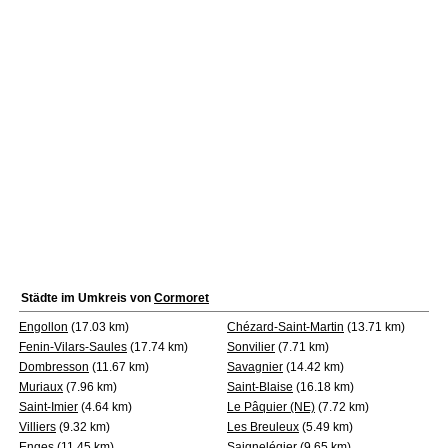
Städte im Umkreis von
Cormoret
Engollon
(17.03 km)
Chézard-Saint-Martin
(13.71 km)
Fenin-Vilars-Saules
(17.74 km)
Sonvilier
(7.71 km)
Dombresson
(11.67 km)
Savagnier
(14.42 km)
Muriaux
(7.96 km)
Saint-Blaise
(16.18 km)
Saint-Imier
(4.64 km)
Le Pâquier (NE)
(7.72 km)
Villiers
(9.32 km)
Les Breuleux
(5.49 km)
Enges
(11.45 km)
Saignelégier
(9.65 km)