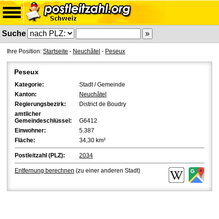
Suche
Ihre Position:
Startseite
-
Neuchâtel
-
Peseux
Peseux
Kategorie:
Stadt / Gemeinde
Kanton:
Neuchâtel
Regierungsbezirk:
District de Boudry
amtlicher
Gemeindeschlüssel:
G6412
Einwohner:
5.387
Fläche:
34,30 km²
Postleitzahl (PLZ):
2034
Entfernung berechnen
(zu einer anderen Stadt)