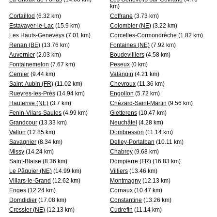
km)
Cortaillod
(6.32 km)
Coffrane
(3.73 km)
Estavayer-le-Lac
(15.9 km)
Colombier (NE)
(3.22 km)
Les Hauts-Geneveys
(7.01 km)
Corcelles-Cormondrèche
(1.82 km)
Renan (BE)
(13.76 km)
Fontaines (NE)
(7.92 km)
Auvernier
(2.03 km)
Boudevilliers
(4.58 km)
Fontainemelon
(7.67 km)
Peseux
(0 km)
Cernier
(9.44 km)
Valangin
(4.21 km)
Saint-Aubin (FR)
(11.02 km)
Chevroux
(11.36 km)
Rueyres-les-Prés
(14.94 km)
Engollon
(5.72 km)
Hauterive (NE)
(3.7 km)
Chézard-Saint-Martin
(9.56 km)
Fenin-Vilars-Saules
(4.99 km)
Gletterens
(10.47 km)
Grandcour
(13.33 km)
Neuchâtel
(4.28 km)
Vallon
(12.85 km)
Dombresson
(11.14 km)
Savagnier
(8.34 km)
Delley-Portalban
(10.11 km)
Missy
(14.24 km)
Chabrey
(9.68 km)
Saint-Blaise
(8.36 km)
Dompierre (FR)
(16.83 km)
Le Pâquier (NE)
(14.99 km)
Villiers
(13.46 km)
Villars-le-Grand
(12.62 km)
Montmagny
(12.13 km)
Enges
(12.24 km)
Cornaux
(10.47 km)
Domdidier
(17.08 km)
Constantine
(13.26 km)
Cressier (NE)
(12.13 km)
Cudrefin
(11.14 km)