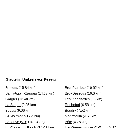
Städte im Umkreis von
Peseux
Fresens
(15.84 km)
Brot-Plamboz
(10.62 km)
Saint-Aubin-Sauges
(14.37 km)
Brot-Dessous
(10.6 km)
Gorgier
(12.48 km)
Les Planchettes
(16 km)
La Sagne
(9.25 km)
Rochefort
(6.58 km)
Bevaix
(9.06 km)
Boudry
(7.52 km)
Le Noirmont
(12.4 km)
Montmollin
(4.61 km)
Bellerive (VD)
(10.13 km)
Bôle
(4.76 km)
La Chaux-de-Fonds
(14.08 km)
Les Geneveys-sur-Coffrane
(4.76