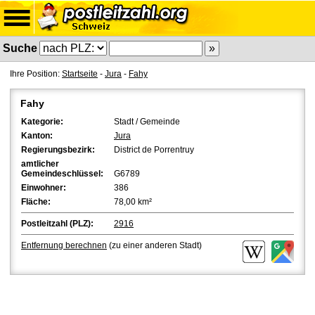
Suche
Ihre Position:
Startseite
-
Jura
-
Fahy
Fahy
Kategorie:
Stadt / Gemeinde
Kanton:
Jura
Regierungsbezirk:
District de Porrentruy
amtlicher
Gemeindeschlüssel:
G6789
Einwohner:
386
Fläche:
78,00 km²
Postleitzahl (PLZ):
2916
Entfernung berechnen
(zu einer anderen Stadt)