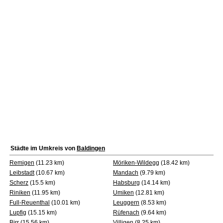
Städte im Umkreis von
Baldingen
Remigen
(11.23 km)
Möriken-Wildegg
(18.42 km)
Leibstadt
(10.67 km)
Mandach
(9.79 km)
Scherz
(15.5 km)
Habsburg
(14.14 km)
Riniken
(11.95 km)
Umiken
(12.81 km)
Full-Reuenthal
(10.01 km)
Leuggern
(8.53 km)
Lupfig
(15.15 km)
Rüfenach
(9.64 km)
Birr
(15.56 km)
Villigen
(8.25 km)