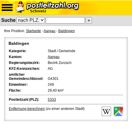
Suche
Ihre Position:
Startseite
-
Aargau
-
Baldingen
Baldingen
Kategorie:
Stadt / Gemeinde
Kanton:
Aargau
Regierungsbezirk:
Bezirk Zurzach
KFZ-Kennzeichen:
AG
amtlicher
Gemeindeschlüssel:
G4301
Einwohner:
249
Fläche:
28,40 km²
Postleitzahl (PLZ):
5333
Entfernung berechnen
(zu einer anderen Stadt)