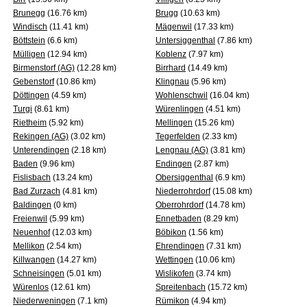
Brunegg
(16.76 km)
Brugg
(10.63 km)
Windisch
(11.41 km)
Mägenwil
(17.33 km)
Böttstein
(6.6 km)
Untersiggenthal
(7.86 km)
Mülligen
(12.94 km)
Koblenz
(7.97 km)
Birmenstorf (AG)
(12.28 km)
Birrhard
(14.49 km)
Gebenstorf
(10.86 km)
Klingnau
(5.96 km)
Döttingen
(4.59 km)
Wohlenschwil
(16.04 km)
Turgi
(8.61 km)
Würenlingen
(4.51 km)
Rietheim
(5.92 km)
Mellingen
(15.26 km)
Rekingen (AG)
(3.02 km)
Tegerfelden
(2.33 km)
Unterendingen
(2.18 km)
Lengnau (AG)
(3.81 km)
Baden
(9.96 km)
Endingen
(2.87 km)
Fislisbach
(13.24 km)
Obersiggenthal
(6.9 km)
Bad Zurzach
(4.81 km)
Niederrohrdorf
(15.08 km)
Baldingen
(0 km)
Oberrohrdorf
(14.78 km)
Freienwil
(5.99 km)
Ennetbaden
(8.29 km)
Neuenhof
(12.03 km)
Böbikon
(1.56 km)
Mellikon
(2.54 km)
Ehrendingen
(7.31 km)
Killwangen
(14.27 km)
Wettingen
(10.06 km)
Schneisingen
(5.01 km)
Wislikofen
(3.74 km)
Würenlos
(12.61 km)
Spreitenbach
(15.72 km)
Niederweningen
(7.1 km)
Rümikon
(4.94 km)