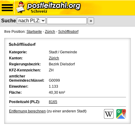
Suche
Ihre Position:
Startseite
-
Zürich
-
Schöfflisdorf
Schöfflisdorf
Kategorie:
Stadt / Gemeinde
Kanton:
Zürich
Regierungsbezirk:
Bezirk Dielsdorf
KFZ-Kennzeichen:
ZH
amtlicher
Gemeindeschlüssel:
G0099
Einwohner:
1.133
Fläche:
40,30 km²
Postleitzahl (PLZ):
8165
Entfernung berechnen
(zu einer anderen Stadt)