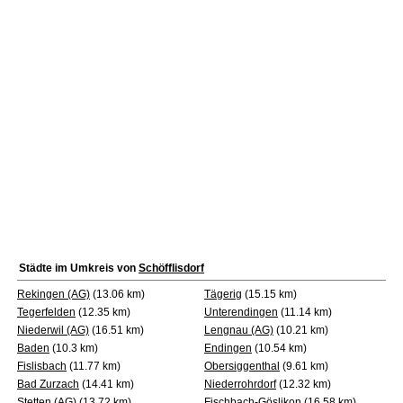
Städte im Umkreis von
Schöfflisdorf
Rekingen (AG)
(13.06 km)
Tägerig
(15.15 km)
Tegerfelden
(12.35 km)
Unterendingen
(11.14 km)
Niederwil (AG)
(16.51 km)
Lengnau (AG)
(10.21 km)
Baden
(10.3 km)
Endingen
(10.54 km)
Fislisbach
(11.77 km)
Obersiggenthal
(9.61 km)
Bad Zurzach
(14.41 km)
Niederrohrdorf
(12.32 km)
Stetten (AG)
(13.72 km)
Fischbach-Göslikon
(16.58 km)