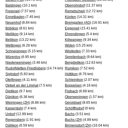
Baldingen
(10.1 km)
Oberrohrdorf
(11.37 km)
Freienwil
(7.57 km)
Remetschwil
(12.72 km)
Ennetbaden
(7.45 km)
Künten
(14.31 km)
Neuenhof
(8.84 km)
Bremgarten (AG)
(16.91 km)
Böbikon
(8.61 km)
Eggenwil
(15.41 km)
Mellikon
(9.14 km)
Ehrendingen
(5.4 km)
Bellikon
(13.22 km)
Killwangen
(9.34 km)
Wettingen
(6.26 km)
Widen
(15.25 km)
Schneisingen
(5.15 km)
Wislikofen
(7.33 km)
Würenlos
(6.95 km)
Spreitenbach
(9.64 km)
Niederweningen
(3.46 km)
Bergdietikon
(12.63 km)
Rudolfstetten-Friedlisberg
(14.74 km)
Rümikon
(7.52 km)
Siglistorf
(5.83 km)
Hüttikon
(6.76 km)
Otelfingen
(4.11 km)
Schleinikon
(2.07 km)
Oetwil an der Limmat
(7.5 km)
Boppelsen
(4.16 km)
Dietikon
(9.7 km)
Fisibach
(6.68 km)
Dänikon
(6.36 km)
Oberweningen
(1.57 km)
Weiningen (ZH)
(8.86 km)
Geroldswil
(8.65 km)
Kaiserstuhl
(7.4 km)
Schöfflisdorf
(0 km)
Urdorf
(12.99 km)
Bachs
(3.51 km)
Regensberg
(1.91 km)
Buchs (ZH)
(4.89 km)
Dällikon
(6.59 km)
Birmensdorf (ZH)
(16.04 km)