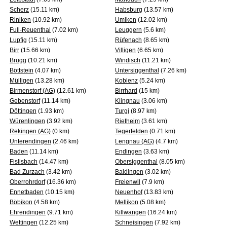
Scherz
(15.11 km)
Habsburg
(13.57 km)
Riniken
(10.92 km)
Umiken
(12.02 km)
Full-Reuenthal
(7.02 km)
Leuggern
(5.6 km)
Lupfig
(15.11 km)
Rüfenach
(8.65 km)
Birr
(15.66 km)
Villigen
(6.65 km)
Brugg
(10.21 km)
Windisch
(11.21 km)
Böttstein
(4.07 km)
Untersiggenthal
(7.26 km)
Mülligen
(13.28 km)
Koblenz
(5.24 km)
Birmenstorf (AG)
(12.61 km)
Birrhard
(15 km)
Gebenstorf
(11.14 km)
Klingnau
(3.06 km)
Döttingen
(1.93 km)
Turgi
(8.97 km)
Würenlingen
(3.92 km)
Rietheim
(3.61 km)
Rekingen (AG)
(0 km)
Tegerfelden
(0.71 km)
Unterendingen
(2.46 km)
Lengnau (AG)
(4.7 km)
Baden
(11.14 km)
Endingen
(3.63 km)
Fislisbach
(14.47 km)
Obersiggenthal
(8.05 km)
Bad Zurzach
(3.42 km)
Baldingen
(3.02 km)
Oberrohrdorf
(16.36 km)
Freienwil
(7.9 km)
Ennetbaden
(10.15 km)
Neuenhof
(13.83 km)
Böbikon
(4.58 km)
Mellikon
(5.08 km)
Ehrendingen
(9.71 km)
Killwangen
(16.24 km)
Wettingen
(12.25 km)
Schneisingen
(7.92 km)