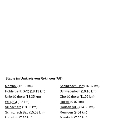
Städte im Umkreis von
Rekingen (AG)
Mönthal
(12.19 km)
Schinznach Dorf
(16.87 km)
Holderbank (AG)
(18.13 km)
Schwaderloch
(10.16 km)
Unterbözberg
(13.35 km)
Oberbözberg
(11.92 km)
Wil (AG)
(9.2 km)
Hottwil
(9.07 km)
Villnachern
(13.53 km)
Hausen (AG)
(14.56 km)
Schinznach Bad
(15.08 km)
Remigen
(9.54 km)
Leibstadt
(7.69 km)
Mandach
(7.29 km)