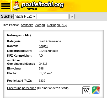
Suche
Ihre Position:
Startseite
-
Aargau
-
Rekingen (AG)
Rekingen (AG)
Kategorie:
Stadt / Gemeinde
Kanton:
Aargau
Regierungsbezirk:
Bezirk Zurzach
KFZ-Kennzeichen:
AG
amtlicher
Gemeindeschlüssel:
G4315
Einwohner:
998
Fläche:
31,00 km²
Postleitzahl (PLZ):
5332
Entfernung berechnen
(zu einer anderen Stadt)