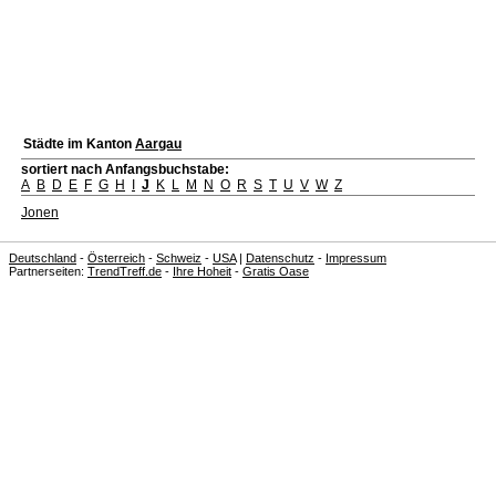
Städte im Kanton
Aargau
sortiert nach Anfangsbuchstabe:
A
B
D
E
F
G
H
I
J
K
L
M
N
O
R
S
T
U
V
W
Z
Jonen
Deutschland
-
Österreich
-
Schweiz
-
USA
|
Datenschutz
-
Impressum
Partnerseiten:
TrendTreff.de
-
Ihre Hoheit
-
Gratis Oase