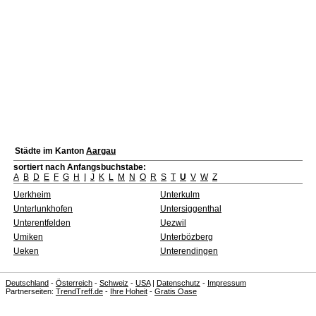
Städte im Kanton
Aargau
sortiert nach Anfangsbuchstabe:
A
B
D
E
F
G
H
I
J
K
L
M
N
O
R
S
T
U
V
W
Z
Uerkheim
Unterkulm
Unterlunkhofen
Untersiggenthal
Unterentfelden
Uezwil
Umiken
Unterbözberg
Ueken
Unterendingen
Deutschland
-
Österreich
-
Schweiz
-
USA
|
Datenschutz
-
Impressum
Partnerseiten:
TrendTreff.de
-
Ihre Hoheit
-
Gratis Oase