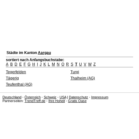
Städte im Kanton
Aargau
sortiert nach Anfangsbuchstabe:
A
B
D
E
F
G
H
I
J
K
L
M
N
O
R
S
T
U
V
W
Z
Tegerfelden
Turgi
Tägerig
Thalheim (AG)
Teufenthal (AG)
Deutschland
-
Österreich
-
Schweiz
-
USA
|
Datenschutz
-
Impressum
Partnerseiten:
TrendTreff.de
-
Ihre Hoheit
-
Gratis Oase