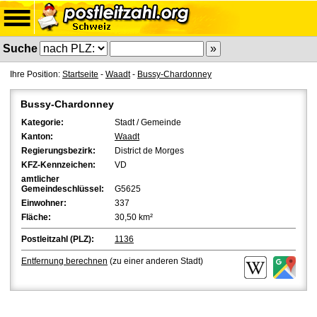
Suche
Ihre Position:
Startseite
-
Waadt
-
Bussy-Chardonney
Bussy-Chardonney
Kategorie:
Stadt / Gemeinde
Kanton:
Waadt
Regierungsbezirk:
District de Morges
KFZ-Kennzeichen:
VD
amtlicher
Gemeindeschlüssel:
G5625
Einwohner:
337
Fläche:
30,50 km²
Postleitzahl (PLZ):
1136
Entfernung berechnen
(zu einer anderen Stadt)