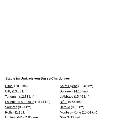
Städte im Umkreis von
Bussy-Chardonney
Gimel
(10.9 km)
Saint-Oyens
(11.48 km)
Gilly
(13.38 km)
Bursinel
(14.13 km)
Tartegnin
(12.33 km)
L'Abbaye
(15.49 km)
Essertines-sur-Rolle
(10.74 km)
Bière
(9.54 km)
Saubraz
(8.97 km)
Berolle
(9.65 km)
Rolle
(11.15 km)
Mont-sur-Rolle
(10.04 km)
Mollens (VD)
(9.52 km)
Pizy
(8.33 km)