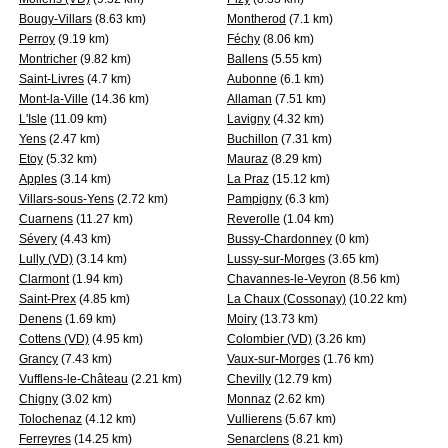
Bougy-Villars
(8.63 km)
Montherod
(7.1 km)
Perroy
(9.19 km)
Féchy
(8.06 km)
Montricher
(9.82 km)
Ballens
(5.55 km)
Saint-Livres
(4.7 km)
Aubonne
(6.1 km)
Mont-la-Ville
(14.36 km)
Allaman
(7.51 km)
L'Isle
(11.09 km)
Lavigny
(4.32 km)
Yens
(2.47 km)
Buchillon
(7.31 km)
Etoy
(5.32 km)
Mauraz
(8.29 km)
Apples
(3.14 km)
La Praz
(15.12 km)
Villars-sous-Yens
(2.72 km)
Pampigny
(6.3 km)
Cuarnens
(11.27 km)
Reverolle
(1.04 km)
Sévery
(4.43 km)
Bussy-Chardonney
(0 km)
Lully (VD)
(3.14 km)
Lussy-sur-Morges
(3.65 km)
Clarmont
(1.94 km)
Chavannes-le-Veyron
(8.56 km)
Saint-Prex
(4.85 km)
La Chaux (Cossonay)
(10.22 km)
Denens
(1.69 km)
Moiry
(13.73 km)
Cottens (VD)
(4.95 km)
Colombier (VD)
(3.26 km)
Grancy
(7.43 km)
Vaux-sur-Morges
(1.76 km)
Vufflens-le-Château
(2.21 km)
Chevilly
(12.79 km)
Chigny
(3.02 km)
Monnaz
(2.62 km)
Tolochenaz
(4.12 km)
Vullierens
(5.67 km)
Ferreyres
(14.25 km)
Senarclens
(8.21 km)