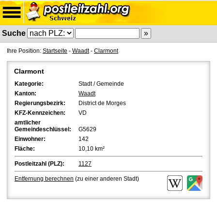
Suche
Ihre Position:
Startseite
-
Waadt
-
Clarmont
Clarmont
Kategorie:
Stadt / Gemeinde
Kanton:
Waadt
Regierungsbezirk:
District de Morges
KFZ-Kennzeichen:
VD
amtlicher
Gemeindeschlüssel:
G5629
Einwohner:
142
Fläche:
10,10 km²
Postleitzahl (PLZ):
1127
Entfernung berechnen
(zu einer anderen Stadt)