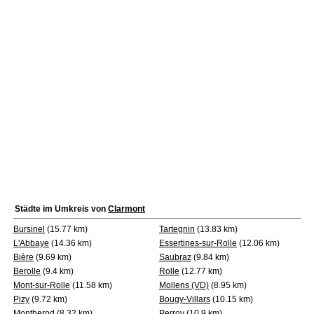
Städte im Umkreis von
Clarmont
Bursinel
(15.77 km)
Tartegnin
(13.83 km)
L'Abbaye
(14.36 km)
Essertines-sur-Rolle
(12.06 km)
Bière
(9.69 km)
Saubraz
(9.84 km)
Berolle
(9.4 km)
Rolle
(12.77 km)
Mont-sur-Rolle
(11.58 km)
Mollens (VD)
(8.95 km)
Pizy
(9.72 km)
Bougy-Villars
(10.15 km)
Montherod
(8.32 km)
Perroy
(10.9 km)