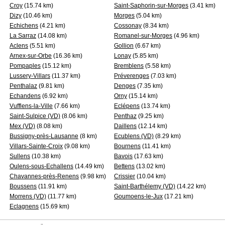
Croy
(15.74 km)
Saint-Saphorin-sur-Morges
(3.41 km)
Dizy
(10.46 km)
Morges
(5.04 km)
Echichens
(4.21 km)
Cossonay
(8.34 km)
La Sarraz
(14.08 km)
Romanel-sur-Morges
(4.96 km)
Aclens
(5.51 km)
Gollion
(6.67 km)
Arnex-sur-Orbe
(16.36 km)
Lonay
(5.85 km)
Pompaples
(15.12 km)
Bremblens
(5.58 km)
Lussery-Villars
(11.37 km)
Préverenges
(7.03 km)
Penthalaz
(9.81 km)
Denges
(7.35 km)
Echandens
(6.92 km)
Orny
(15.14 km)
Vufflens-la-Ville
(7.66 km)
Eclépens
(13.74 km)
Saint-Sulpice (VD)
(8.06 km)
Penthaz
(9.25 km)
Mex (VD)
(8.08 km)
Daillens
(12.14 km)
Bussigny-près-Lausanne
(8 km)
Ecublens (VD)
(8.29 km)
Villars-Sainte-Croix
(9.08 km)
Bournens
(11.41 km)
Sullens
(10.38 km)
Bavois
(17.63 km)
Oulens-sous-Echallens
(14.49 km)
Bettens
(13.02 km)
Chavannes-près-Renens
(9.98 km)
Crissier
(10.04 km)
Boussens
(11.91 km)
Saint-Barthélemy (VD)
(14.22 km)
Morrens (VD)
(11.77 km)
Goumoens-le-Jux
(17.21 km)
Eclagnens
(15.69 km)