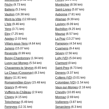
Féchy
(9.73 km)
Montricher
(8.56 km)
Ballens
(5.3 km)
Saint-Livres
(5.87 km)
Vaulion
(16.38 km)
Aubonne
(7.81 km)
Mont-la-Ville
(12.69 km)
Allaman
(9.39 km)
L'Isle
(9.46 km)
Lavigny
(6.09 km)
Yens
(3.71 km)
Buchillon
(9.25 km)
Etoy
(7.25 km)
Mauraz
(6.57 km)
Apples
(2.03 km)
La Praz
(13.27 km)
Villars-sous-Yens
(4.64 km)
Pampigny
(4.54 km)
Juriens
(15.07 km)
Cuarnens
(9.4 km)
Reverolle
(0.99 km)
Sévery
(2.56 km)
Bussy-Chardonney
(1.94 km)
Lully (VD)
(5.04 km)
Lussy-sur-Morges
(5.54 km)
Clarmont
(0 km)
Chavannes-le-Veyron
(6.65 km)
Saint-Prex
(6.73 km)
La Chaux (Cossonay)
(8.3 km)
Denens
(3.37 km)
Moiry
(11.81 km)
Cottens (VD)
(3.01 km)
Romainmôtier-Envy
(15.48 km)
Colombier (VD)
(1.54 km)
Grancy
(5.49 km)
Vaux-sur-Morges
(2.16 km)
Vufflens-le-Château
(2.9 km)
Chevilly
(10.85 km)
Chigny
(4.15 km)
Monnaz
(2.69 km)
Tolochenaz
(5.49 km)
Vullierens
(3.87 km)
Ferreyres
(12.31 km)
Senarclens
(6.3 km)