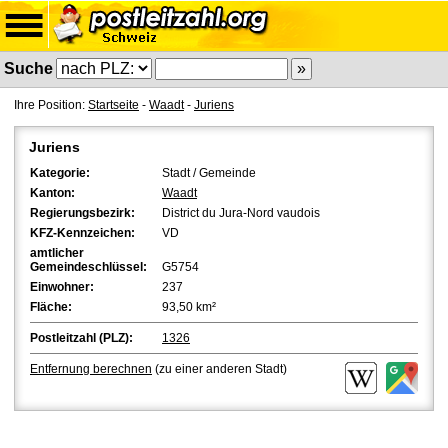
Suche
Ihre Position:
Startseite
-
Waadt
-
Juriens
Juriens
Kategorie:
Stadt / Gemeinde
Kanton:
Waadt
Regierungsbezirk:
District du Jura-Nord vaudois
KFZ-Kennzeichen:
VD
amtlicher
Gemeindeschlüssel:
G5754
Einwohner:
237
Fläche:
93,50 km²
Postleitzahl (PLZ):
1326
Entfernung berechnen
(zu einer anderen Stadt)