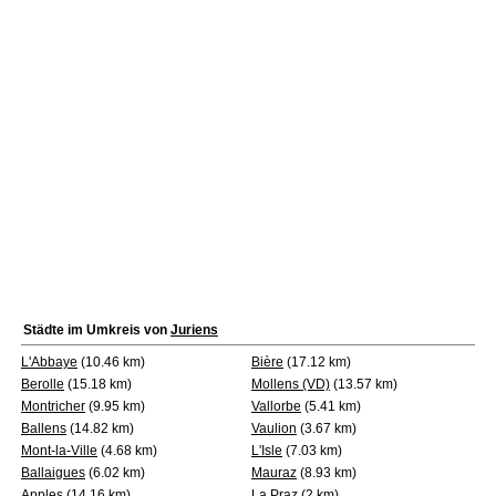
Städte im Umkreis von
Juriens
L'Abbaye
(10.46 km)
Bière
(17.12 km)
Berolle
(15.18 km)
Mollens (VD)
(13.57 km)
Montricher
(9.95 km)
Vallorbe
(5.41 km)
Ballens
(14.82 km)
Vaulion
(3.67 km)
Mont-la-Ville
(4.68 km)
L'Isle
(7.03 km)
Ballaigues
(6.02 km)
Mauraz
(8.93 km)
Apples
(14.16 km)
La Praz
(2 km)