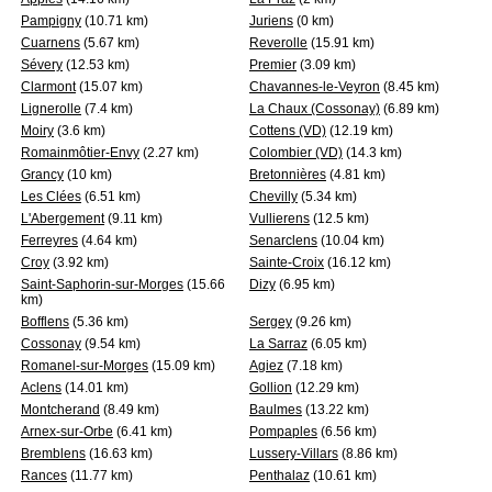
Pampigny
(10.71 km)
Juriens
(0 km)
Cuarnens
(5.67 km)
Reverolle
(15.91 km)
Sévery
(12.53 km)
Premier
(3.09 km)
Clarmont
(15.07 km)
Chavannes-le-Veyron
(8.45 km)
Lignerolle
(7.4 km)
La Chaux (Cossonay)
(6.89 km)
Moiry
(3.6 km)
Cottens (VD)
(12.19 km)
Romainmôtier-Envy
(2.27 km)
Colombier (VD)
(14.3 km)
Grancy
(10 km)
Bretonnières
(4.81 km)
Les Clées
(6.51 km)
Chevilly
(5.34 km)
L'Abergement
(9.11 km)
Vullierens
(12.5 km)
Ferreyres
(4.64 km)
Senarclens
(10.04 km)
Croy
(3.92 km)
Sainte-Croix
(16.12 km)
Saint-Saphorin-sur-Morges
(15.66
Dizy
(6.95 km)
km)
Bofflens
(5.36 km)
Sergey
(9.26 km)
Cossonay
(9.54 km)
La Sarraz
(6.05 km)
Romanel-sur-Morges
(15.09 km)
Agiez
(7.18 km)
Aclens
(14.01 km)
Gollion
(12.29 km)
Montcherand
(8.49 km)
Baulmes
(13.22 km)
Arnex-sur-Orbe
(6.41 km)
Pompaples
(6.56 km)
Bremblens
(16.63 km)
Lussery-Villars
(8.86 km)
Rances
(11.77 km)
Penthalaz
(10.61 km)